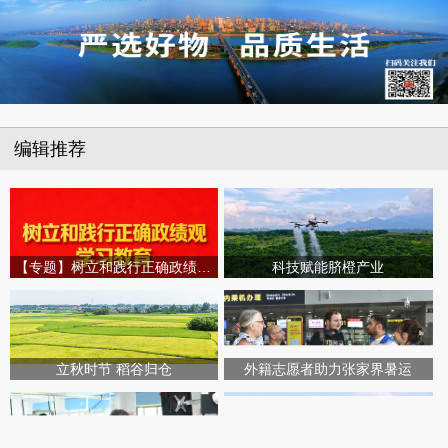
编辑推荐
【专题】树立和践行正确政绩观学习教育
科技赋能脐橙产业
立秋时节 稻谷归仓
外籍志愿者助力张家界暑运