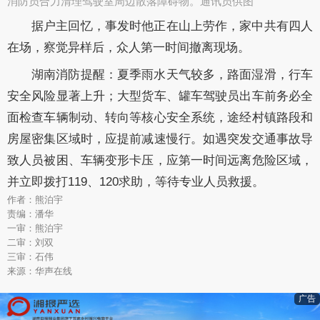
消防员合力清理驾驶室周边散落障碍物​。通讯员供图
据户主回忆，事发时他正在山上劳作，家中共有四人
在场，察觉异样后，众人第一时间撤离现场。
湖南消防提醒：夏季雨水天气较多，路面湿滑，行车
安全风险显著上升；大型货车、罐车驾驶员出车前务必全
面检查车辆制动、转向等核心安全系统，途经村镇路段和
房屋密集区域时，应提前减速慢行。如遇突发交通事故导
致人员被困、车辆变形卡压，应第一时间远离危险区域，
并立即拨打119、120求助，等待专业人员救援。
作者：熊泊宇
责编：潘华
一审：熊泊宇
二审：刘双
三审：石伟
来源：华声在线
广告