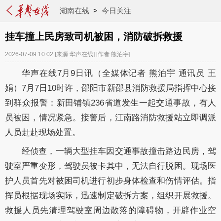
湖南在线
>
今日关注
挂车撞上民房致司机被困，消防破拆救援
2026-07-09 10:02
[来源:华声在线]
[作者:熊泊宇]
华声在线7月9日讯（全媒体记者 熊泊宇 通讯员 王
娟）7月7日10时许，邵阳市新邵县消防救援局指挥中心接
到群众报警：新田铺镇236省道发生一起交通事故，有人
员被困，情况紧急。接警后，江南路消防救援站立即调派
人员赶赴现场处置。
经侦查，一辆大型挂车因交通事故撞击路边民房，驾
驶室严重变形，驾驶员被卡其中，无法自行脱困。现场医
护人员首先对被困司机进行初步身体检查和伤情评估。指
挥员根据现场实际，迅速制定破拆方案，组织开展救援。
救援人员先清理驾驶室周边散落的障碍物，开辟作业空