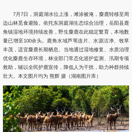
7月7日，洞庭湖水位上涨，滩涂被淹，麋鹿转移至周
边山林觅食避险。依托东洞庭湖生态综合治理，岳阳县鹿
角镇湿地环境持续改善，野生麋鹿在此稳定繁育，本地数
量已增至100余头。鹿角水域芦苇连片、水源洁净、牧草
丰茂，适宜麋鹿长期栖息。当地通过湿地修复、水质治理
优化麋鹿生存环境，林业部门常态化巡护监测、汛期专项
救助，辅以全民护鹿宣传，降低人为干扰，助力种群持续
壮大。本文图片均为 熊辉 摄（湖南图片库）