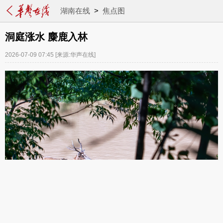
湖南在线
>
焦点图
洞庭涨水 麋鹿入林
2026-07-09 07:45
[来源:华声在线]