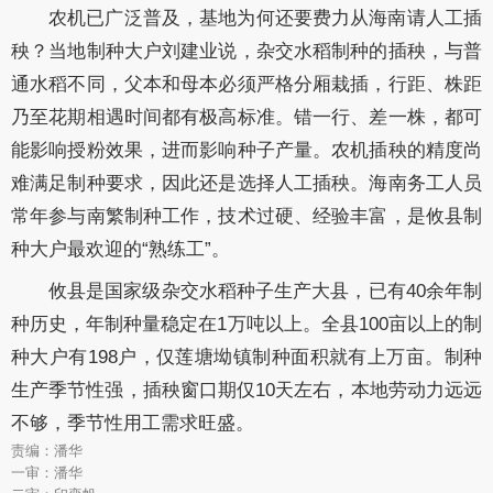
农机已广泛普及，基地为何还要费力从海南请人工插
秧？当地制种大户刘建业说，杂交水稻制种的插秧，与普
通水稻不同，父本和母本必须严格分厢栽插，行距、株距
乃至花期相遇时间都有极高标准。错一行、差一株，都可
能影响授粉效果，进而影响种子产量。农机插秧的精度尚
难满足制种要求，因此还是选择人工插秧。海南务工人员
常年参与南繁制种工作，技术过硬、经验丰富，是攸县制
种大户最欢迎的“熟练工”。
攸县是国家级杂交水稻种子生产大县，已有40余年制
种历史，年制种量稳定在1万吨以上。全县100亩以上的制
种大户有198户，仅莲塘坳镇制种面积就有上万亩。制种
生产季节性强，插秧窗口期仅10天左右，本地劳动力远远
不够，季节性用工需求旺盛。
责编：潘华
一审：潘华