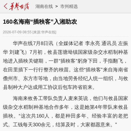
湖南在线
>
市州精选
160名海南“插秧客”入湘助农
2026-07-09 08:55
[来源:华声在线]
华声在线7月8日讯（全媒体记者 李永亮 通讯员 左振
华 刘建飞）7月初，攸县莲塘坳镇国家级杂交水稻制种基
地进入插秧关键期，一群“插秧客”躬身下田，手指翻飞，
在田里插下一行行整齐的秧苗。这些“插秧客”来自海南省
儋州市、东方市等地，由当地劳务经纪人统一组织，与攸
县制种大户达成用工协议后包车跨省前来。
海南来攸务工带队负责人麦来英说，他们与攸县国家
级杂交水稻制种基地合作多年，这是她第4年带队来攸县
插秧。“这次共160人，都是种田多年、经验丰富的老把
式。工钱每天300余元，结算及时，大家都愿意来。”