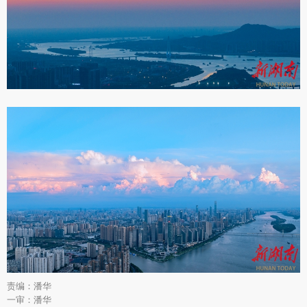
责编：潘华
一审：潘华