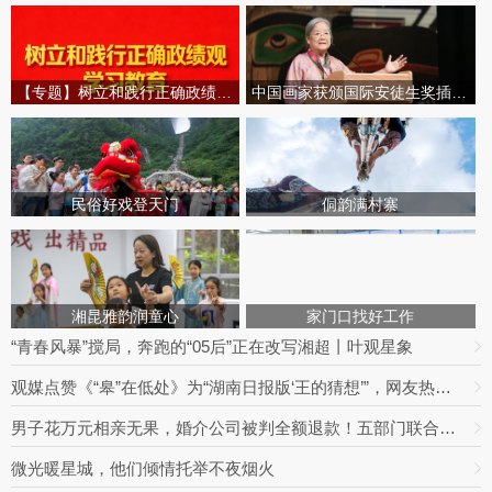
【专题】树立和践行正确政绩观学习教育
中国画家获颁国际安徒生奖插画家奖
民俗好戏登天门
侗韵满村寨
湘昆雅韵润童心
家门口找好工作
“青春风暴”搅局，奔跑的“05后”正在改写湘超丨叶观星象
观媒点赞《“皋”在低处》为“湖南日报版‘王的猜想’”，网友热议：党报头版可以这么起标题
男子花万元相亲无果，婚介公司被判全额退款！五部门联合整治婚介七大乱象
微光暖星城，他们倾情托举不夜烟火