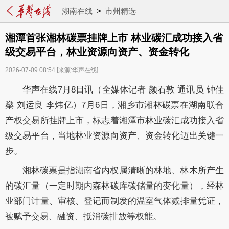
湖南在线
>
市州精选
湘潭首张湘林碳票挂牌上市 林业碳汇成功接入省
级交易平台，林业资源向资产、资金转化
2026-07-09 08:54
[来源:华声在线]
华声在线7月8日讯（全媒体记者 颜石敦 通讯员 钟佳
燊 刘运良 李炜亿）7月6日，湘乡市湘林碳票在湖南联合
产权交易所挂牌上市，标志着湘潭市林业碳汇成功接入省
级交易平台，当地林业资源向资产、资金转化迈出关键一
步。
湘林碳票是指湖南省内权属清晰的林地、林木所产生
的碳汇量（一定时期内森林碳库碳储量的变化量），经林
业部门计量、审核、登记而制发的温室气体减排量凭证，
被赋予交易、融资、抵消碳排放等权能。