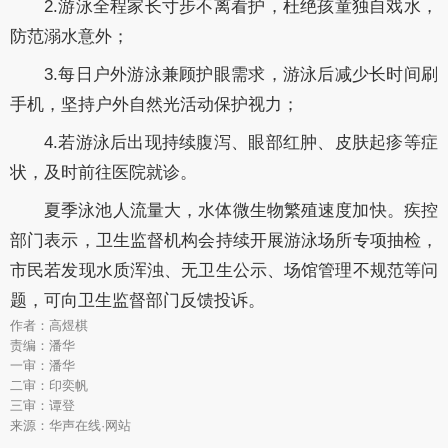
2.游泳全程家长寸步不离看护，杜绝孩童独自戏水，
防范溺水意外；
3.每日户外游泳兼顾护眼需求，游泳后减少长时间刷
手机，坚持户外自然光活动保护视力；
4.若游泳后出现持续腹泻、眼部红肿、皮肤起疹等症
状，及时前往医院就诊。
夏季泳池人流量大，水体微生物繁殖速度加快。疾控
部门表示，卫生监督机构会持续开展游泳场所专项抽检，
市民若发现水质浑浊、无卫生公示、场馆管理不规范等问
题，可向卫生监督部门反馈投诉。
作者：高煜棋
责编：潘华
一审：潘华
二审：印奕帆
三审：谭登
来源：华声在线·网站