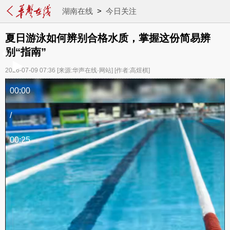
湖南在线
>
今日关注
夏日游泳如何辨别合格水质，掌握这份简易辨
别“指南”
2026-07-09 07:36
[来源:华声在线·网站]
[作者:高煜棋]
00:00
/
00:25