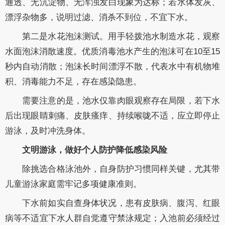
通透、无沉淀物、无浑浊发白现象为达标；若水体发灰、
漂浮杂物多，说明过滤、消杀不到位，不宜下水。
第二是水花泡沫测试。用手轻拨池水制造水花，观察
水面泡沫消散速度。优质消毒池水产生的泡沫可在10至15
秒内自动消散；泡沫长时间漂浮不散，代表水中有机物堆
积、消毒能力不足，存在感染隐患。
需要注意的是，池水仅靠肉眼观察存在局限，若下水
后出现眼睛刺痛、皮肤瘙痒、持续喉咙不适，应立即停止
游泳，及时冲洗身体。
文明游泳，做好个人防护降低感染风险
除挑选合格泳池外，自身防护习惯同样关键，尤其带
儿童游泳家庭需牢记多项健康准则。
下水前如实自查身体状况，患有皮肤病、腹泻、红眼
病等不适宜下水人群自觉遵守禁泳规定；入池前必须经过