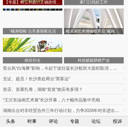
【专题】树立和践行正确政绩观学习教育
家门口找好工作
“橘洲唱晚”点亮暑期夜生活
梅溪湖艺术博物馆开启“夜间模式”
稻谷归仓
科技赋能脐橙产业
受台风“白海豚”影响，今起宁波往返长沙航班大面积取消，明日19趟次全部停飞｜出行早知道
无证、超员！长沙查处两台“黑客运”
首店、首展扎堆，湖南“首发”效应有多强？
“王沂东油画艺术展”长沙开幕，八十幅作品集中亮相
湖南出台对非经贸合作三年行动计划，力争2028年对非进出口额达800亿元
头条
时事
评论
专题
论坛
投诉