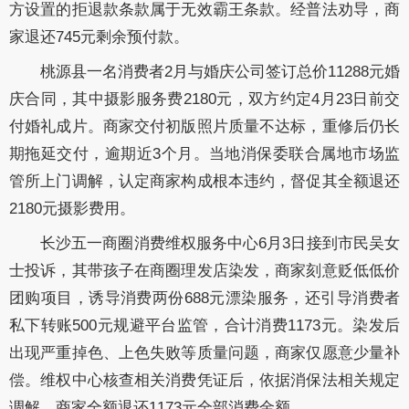
方设置的拒退款条款属于无效霸王条款。经普法劝导，商
家退还745元剩余预付款。
桃源县一名消费者2月与婚庆公司签订总价11288元婚
庆合同，其中摄影服务费2180元，双方约定4月23日前交
付婚礼成片。商家交付初版照片质量不达标，重修后仍长
期拖延交付，逾期近3个月。当地消保委联合属地市场监
管所上门调解，认定商家构成根本违约，督促其全额退还
2180元摄影费用。
长沙五一商圈消费维权服务中心6月3日接到市民吴女
士投诉，其带孩子在商圈理发店染发，商家刻意贬低低价
团购项目，诱导消费两份688元漂染服务，还引导消费者
私下转账500元规避平台监管，合计消费1173元。染发后
出现严重掉色、上色失败等质量问题，商家仅愿意少量补
偿。维权中心核查相关消费凭证后，依据消保法相关规定
调解，商家全额退还1173元全部消费金额。