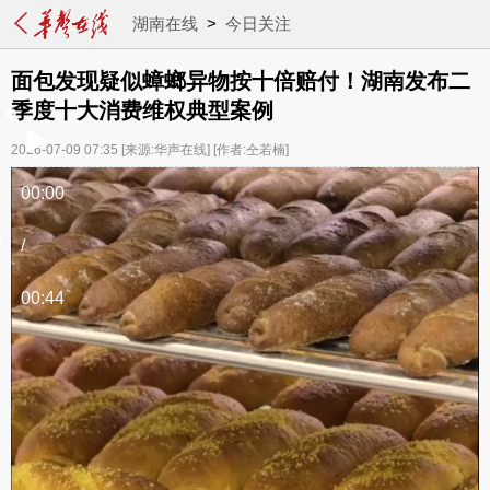
湖南在线
>
今日关注
面包发现疑似蟑螂异物按十倍赔付！湖南发布二
季度十大消费维权典型案例
2026-07-09 07:35
[来源:华声在线]
[作者:仝若楠]
00:00
/
00:44