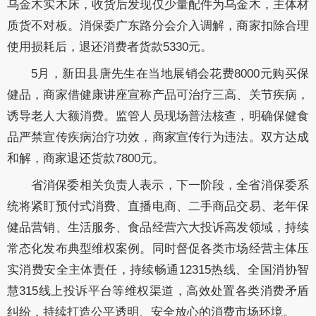
乌金木实木床，收货后发现仅少量配件为乌金木，主体材
质货不对板。消保委广东路分会介入调解，商家扣除合理
使用损耗后，退还消费者货款5330元。
5月，新田县唐先生在当地展销会花费8000元购买保
健品，商家借健康讲座宣称产品可治疗三高、关节疾病，
诱导老人大额消费。监管人员现场普法核查，明确保健食
品严禁宣传疾病治疗功效，商家宣传行为违法。双方达成
和解，商家退还货款7800元。
省消保委相关负责人表示，下一阶段，全省消保委系
统将紧盯预付式消费、直播电商、二手商品交易、老年保
健品营销、生活服务、食品经营六大投诉高发领域，持续
常态化发布典型维权案例。同时督促各类市场经营主体压
实消费安全主体责任，持续畅通12315热线、全国消协智
慧315线上投诉平台等维权渠道，高效处置各类消费矛盾
纠纷，持续打造公平透明、安全放心的消费市场环境。