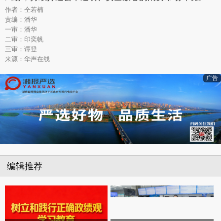
作者：仝若楠
责编：潘华
一审：潘华
二审：印奕帆
三审：谭登
来源：华声在线
广告
编辑推荐