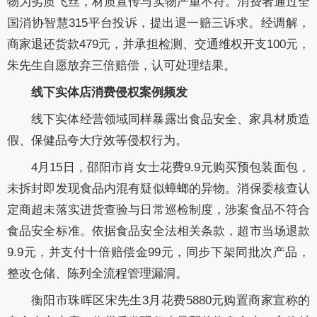
物为劣质飞丝，材质宣传与实物严重不符。消费者通过全
国消协智慧315平台投诉，提出退一赔三诉求。经调解，
商家退还货款479元，并承担检测、交通维权开支100元，
朱先生自愿放弃三倍赔偿，认可处理结果。
线下实体店消费侵权案例频发
线下实体经营领域同样暴露出食品安全、家具材质造
假、保健品夸大疗效等侵权行为。
4月15日，邵阳市肖女士花费9.9元购买预包装面包，
未拆封即发现食品内混有疑似蟑螂的异物。消保委核查认
定商超未落实进货查验与日常巡检制度，涉案食品不符合
食品安全标准。依据食品安全法相关条款，超市当场退款
9.9元，并支付十倍赔偿金99元，同步下架同批次产品，
整改仓储、陈列全流程管理漏洞。
衡阳市珠晖区宋先生3月花费5880元购置商家宣称的