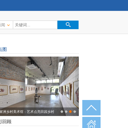
新闻
点图
康礼包送下乡
彩回顾