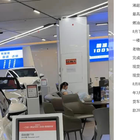
湘超
最高
燃油
8月
一楼
老物
完成
现货
现货
8月
年3
货车
款2