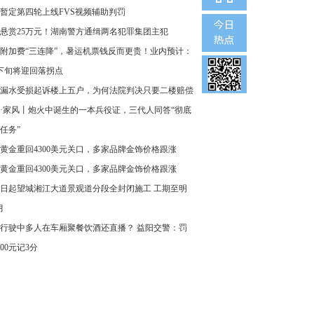
暂定第四轮上线FVS视频辅助判罚
悬赏25万元！湖南警方通缉两名犯罪集团主犯
附加费“三连降”，暑运机票钱反而更贵！业内预计：
下旬将迎回落拐点
漏水受损起诉楼上五户，为何法院判决只要二楼赔偿
·家风丨炮火中诞生的一本兵役证，三代人同答“彻底
任务”
黄金重回4300美元关口，多家品牌金饰价格跟涨
黄金重回4300美元关口，多家品牌金饰价格跟涨
8日起望城湘江大道景观道分段全封闭施工 工期至明
月
行驶中多人在车厢聚餐饮酒还直播？ 益阳交警：罚
000元记3分