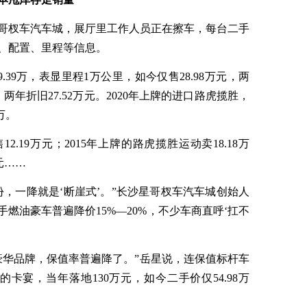
星哥杈车汽车城，展厅里工作人员正在擦车，每台二手
、配置、里程等信息。
9.39万，表显里程1万公里，如今仅售28.98万元，两
，两年折旧27.52万元。2020年上牌的进口路虎揽胜，
万。
2.19万元；2015年上牌的路虎揽胜运动卖18.18万
万元……
，一降就是‘断崖式’。”长沙星哥杈车汽车城创始人
手燃油豪车普遍降价15%—20%，不少车商直呼‘扛不
豪华品牌，保值率普遍降了。”岳星说，连保值标杆车
的卡宴，当年落地130万元，如今二手价仅54.98万