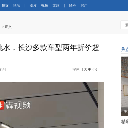
投诉
论坛
|
图片
视频
文旅
|
经济
房产
注
> 正文
跳水，长沙多款车型两年折价超
焦
潘华
]
字体:【
大
中
小
】
健
精