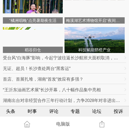
“橘洲唱晚”点亮暑期夜生活
梅溪湖艺术博物馆开启“夜间模式”
稻谷归仓
科技赋能脐橙产业
受台风“白海豚”影响，今起宁波往返长沙航班大面积取消，明日19趟次全部停飞｜出行早知道
无证、超员！长沙查处两台“黑客运”
首店、首展扎堆，湖南“首发”效应有多强？
“王沂东油画艺术展”长沙开幕，八十幅作品集中亮相
湖南出台对非经贸合作三年行动计划，力争2028年对非进出口额达800亿元
头条
时事
评论
专题
论坛
投诉
电脑版