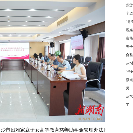
@货
车道
“青
观媒
友热
男子
合整
从“
“全
微光
另一
从艺
了
长沙市困难家庭子女高等教育慈善助学金管理办法》