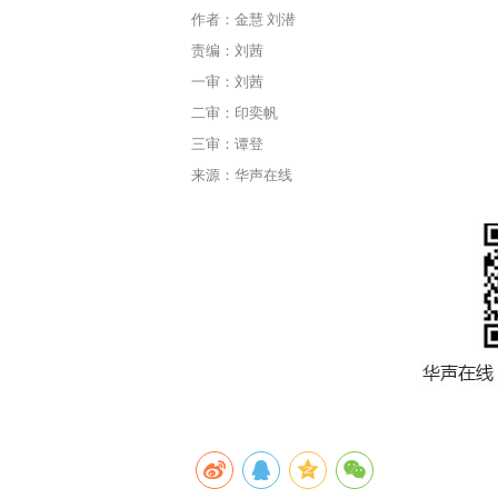
作者：金慧 刘潜
责编：刘茜
一审：刘茜
二审：印奕帆
三审：谭登
来源：华声在线