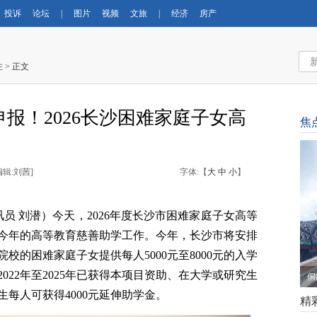
投诉
论坛
|
图片
视频
文旅
|
经济
房产
注
> 正文
申报！2026长沙困难家庭子女高
焦
编辑:刘茜
]
字体:【
大
中
小
】
讯员 刘潜）今天，2026年度长沙市困难家庭子女高等
今年的高等教育慈善助学工作。今年，长沙市将安排
院校的困难家庭子女提供每人5000元至8000元的入学
022年至2025年已获得本项目资助、在大学或研究生
侗
每人可获得4000元延伸助学金。
精