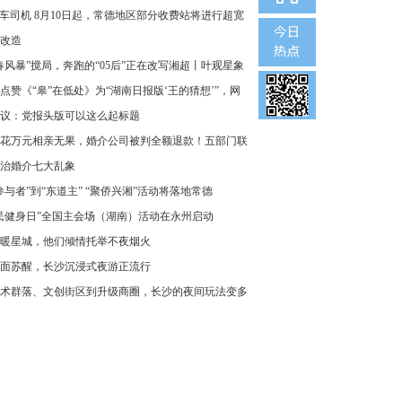
车司机 8月10日起，常德地区部分收费站将进行超宽
改造
春风暴”搅局，奔跑的“05后”正在改写湘超丨叶观星象
点赞《“皋”在低处》为“湖南日报版‘王的猜想’”，网
议：党报头版可以这么起标题
花万元相亲无果，婚介公司被判全额退款！五部门联
治婚介七大乱象
参与者”到“东道主” “聚侨兴湘”活动将落地常德
民健身日”全国主会场（湖南）活动在永州启动
暖星城，他们倾情托举不夜烟火
面苏醒，长沙沉浸式夜游正流行
术群落、文创街区到升级商圈，长沙的夜间玩法变多