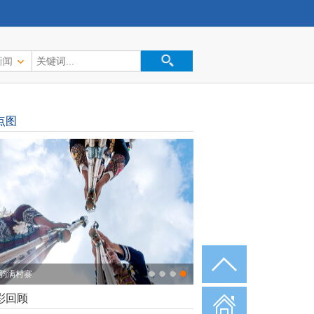
新闻
点图
韵满村寨
彩回顾