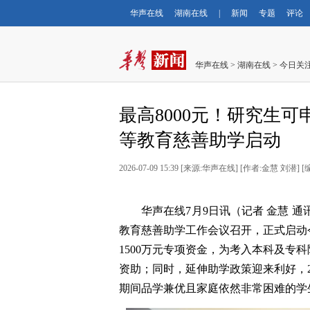
华声在线
湖南在线
|
新闻
专题
评论
华声在线
>
湖南在线
>
今日关
最高8000元！研究生可
等教育慈善助学启动
2026-07-09 15:39
[
来源:华声在线
] [
作者:金慧 刘潜
] [
华声在线7月9日讯（记者 金慧 通
教育慈善助学工作会议召开，正式启动
1500万元专项资金，为考入本科及专科
资助；同时，延伸助学政策迎来利好，2
期间品学兼优且家庭依然非常困难的学生