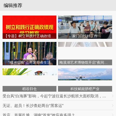
编辑推荐
【专题】树立和践行正确政绩观学习教育
家门口找好工作
“橘洲唱晚”点亮暑期夜生活
梅溪湖艺术博物馆开启“夜间模式”
稻谷归仓
科技赋能脐橙产业
受台风“白海豚”影响，今起宁波往返长沙航班大面积取消，明日19趟次全部停飞｜出行早知道
无证、超员！长沙查处两台“黑客运”
首店、首展扎堆，湖南“首发”效应有多强？