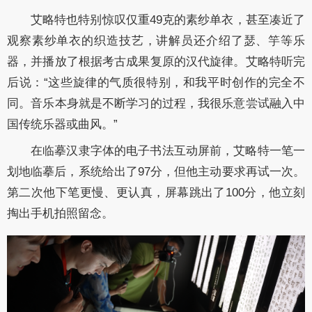
艾略特也特别惊叹仅重
49
克的素纱单衣，甚至凑近了
观察素纱单衣的织造技艺，讲解员还介绍了瑟、竽等乐
器，并播放了根据考古成果复原的汉代旋律。艾略特听完
后说：“这些旋律的气质很特别，和我平时创作的完全不
同。音乐本身就是不断学习的过程，我很乐意尝试融入中
国传统乐器或曲风。”
在临摹汉隶字体的电子书法互动屏前，艾略特一笔一
划地临摹后，系统给出了
97
分，但他主动要求再试一次。
第二次他下笔更慢、更认真，屏幕跳出了
100
分，他立刻
掏出手机拍照留念。