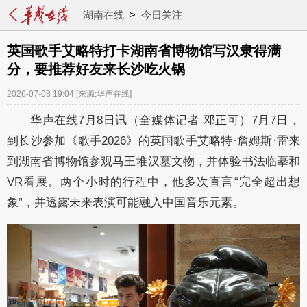
湖南在线
>
今日关注
英国歌手艾略特打卡湖南省博物馆写汉隶得满
分，要推荐好友来长沙吃火锅
2026-07-08 19:04
[来源:华声在线]
华声在线7月8日讯（全媒体记者 邓正可）7月7日，
到长沙参加《歌手2026》的英国
歌手艾略特·詹姆斯·雷来
到湖南省博物馆参观马王堆汉墓文物，并
体验书法临摹和
VR看展
。两个小时的行程中，他多次直言“完全超出想
象”，并透露未来表演可能融入中国音乐元素。