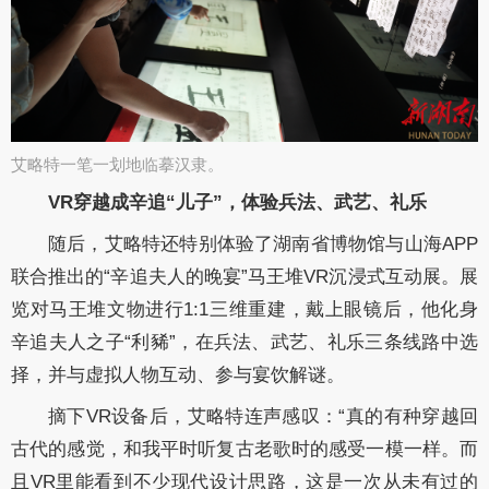
艾略特一笔一划地临摹汉隶。​
VR
穿越成辛追“儿子”，体验
兵法、武艺、礼乐
随后，艾略特还特别体验了湖南省博物馆与山海
APP
联合推出的“辛追夫人的晚宴”马王堆
VR
沉浸式互动展。展
览对马王堆文物进行
1:1
三维重建，戴上眼镜后，他化身
辛追夫人之子“利豨”，在兵法、武艺、礼乐三条线路中选
择，并与虚拟人物互动、参与宴饮解谜。
摘下
VR
设备后，艾略特连声感叹：“真的有种穿越回
古代的感觉，和我平时听复古老歌时的感受一模一样。而
且
VR
里能看到不少现代设计思路，这是一次从未有过的