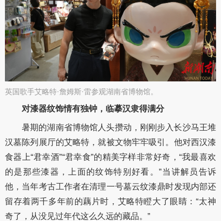
英国歌手艾略特·詹姆斯·雷参观湖南省博物馆​。
对漆器纹饰情有独钟，
临摹汉隶得满分
暑期的湖南省博物馆人头攒动，刚刚步入长沙马王堆
汉墓陈列展厅的艾略特，就被文物牢牢吸引。他对西汉漆
食器上“君幸酒”“君幸食”的精美字样非常好奇，“我最喜欢
的是那些漆器，上面的纹饰特别好看。”当讲解员告诉
他，当年考古工作者在清理一号墓云纹漆鼎时发现内部还
留存着两千多年前的藕片时，艾略特瞪大了眼睛：“太神
奇了，从没见过年代这么久远的藏品。”