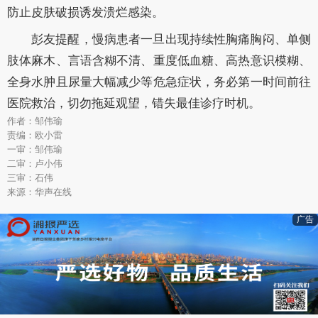
防止皮肤破损诱发溃烂感染。
彭友提醒，慢病患者一旦出现持续性胸痛胸闷、单侧
肢体麻木、言语含糊不清、重度低血糖、高热意识模糊、
全身水肿且尿量大幅减少等危急症状，务必第一时间前往
医院救治，切勿拖延观望，错失最佳诊疗时机。
作者：邹伟瑜
责编：欧小雷
一审：邹伟瑜
二审：卢小伟
三审：石伟
来源：华声在线
广告