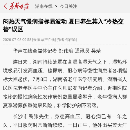
湖南在线
>
今日关注
闷热天气慢病指标易波动 夏日养生莫入“冷热交
替”误区
2026-07-08 09:58
[来源:华声在线]
[作者:邹伟瑜]
华声在线全媒体记者 邹伟瑜 通讯员
吴靖
连日来，湖南持续笼罩在高温高湿天气之下，湿热环
境极易引发高血压、糖尿病、冠心病等慢性病患者各项指
标大幅起伏。7月8日，湖南省老年医学研究所、湖南省人
民医院老年医学中心主任医师彭友向记者介绍，近期医院
接诊的慢性病急性发作病例数量显著攀升，老年慢病人群
夏季潜藏多重健康风险，科学防护刻不容缓。
长沙市民张先生，身患高血压、冠心病已有十年之
久，平日服药时常断断续续。一日正午，他外出买菜大汗