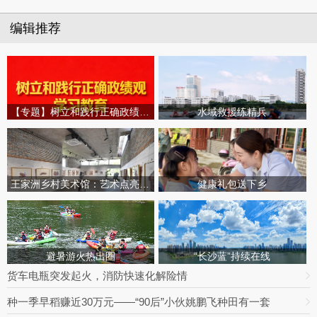
编辑推荐
【专题】树立和践行正确政绩观学习教育
水域救援练精兵
王家洲乡村美术馆：艺术点亮田园乡村
健康礼包送下乡
避暑游火热出圈
“长沙蓝”持续在线
货车电瓶突发起火，消防快速化解险情
种一季早稻赚近30万元——“90后”小伙姚鹏飞种田有一套