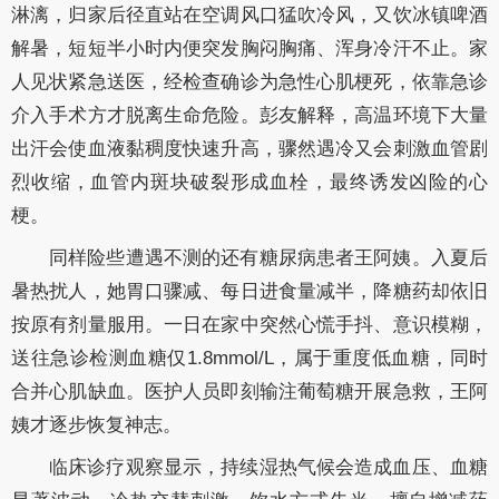
淋漓，归家后径直站在空调风口猛吹冷风，又饮冰镇啤酒
解暑，短短半小时内便突发胸闷胸痛、浑身冷汗不止。家
人见状紧急送医，经检查确诊为急性心肌梗死，依靠急诊
介入手术方才脱离生命危险。彭友解释，高温环境下大量
出汗会使血液黏稠度快速升高，骤然遇冷又会刺激血管剧
烈收缩，血管内斑块破裂形成血栓，最终诱发凶险的心
梗。
同样险些遭遇不测的还有糖尿病患者王阿姨。入夏后
暑热扰人，她胃口骤减、每日进食量减半，降糖药却依旧
按原有剂量服用。一日在家中突然心慌手抖、意识模糊，
送往急诊检测血糖仅1.8mmol/L，属于重度低血糖，同时
合并心肌缺血。医护人员即刻输注葡萄糖开展急救，王阿
姨才逐步恢复神志。
临床诊疗观察显示，持续湿热气候会造成血压、血糖