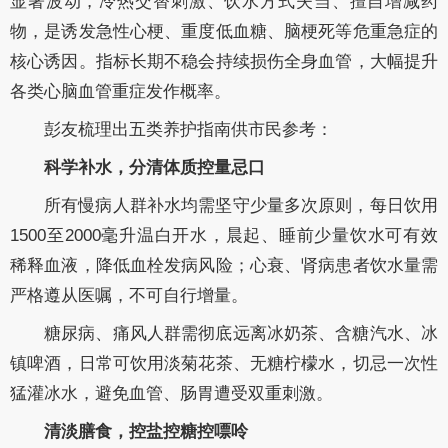
显著波动，冷热交替刺激、饮水方式失当、擅自增减药
物，是诱发急性心梗、重度低血糖、脑梗死等危重急症的
核心诱因。指标长期不稳会持续损伤全身血管，大幅提升
各类心脑血管重症发作概率。
彭友梳理出五类养护指南供市民参考：
科学补水，分清体质控量忌口
所有慢病人群补水均需坚守少量多次原则，每日饮用
1500至2000毫升温白开水，晨起、睡前少量饮水可有效
稀释血液，降低血栓发病风险；心衰、肾病患者饮水量需
严格遵从医嘱，不可自行增量。
糖尿病、痛风人群需彻底远离冰奶茶、含糖汽水、冰
镇啤酒，日常可饮用淡菊花茶、无糖柠檬水，切忌一次性
猛灌冰水，避免血管、肠胃遭受双重刺激。
清淡膳食，
控盐控糖控嘌呤