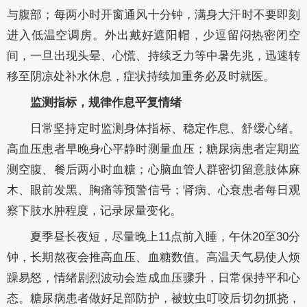
与腹部；每两小时开窗通风十分钟，满身大汗时不要即刻
进入低温空调房。外出戴好遮阳帽，少逗留闷热密闭空
间，一旦出现头晕、心慌、持续乏力等中暑先兆，迅速转
移至阴凉处补水休息，症状持续加重务必及时就医。
监测指标，规律作息平复情绪
日常坚持定时监测身体指标、稳定作息、舒缓心绪。
高血压患者早晚身心平静时测量血压；糖尿病患者定期监
测空腹、餐后两小时血糖；心脑血管人群密切留意肢体麻
木、眼前发黑、胸痛等预警信号；肾病、心衰患者每日观
察下肢水肿程度，记录尿量变化。
夏季昼长夜短，尽量晚上11点前入睡，午休20至30分
钟，长期熬夜会推高血压、血糖数值。高温天气易使人烦
躁易怒，情绪剧烈波动会造成血压骤升，日常保持平和心
态。糖尿病患者做好足部防护，被蚊虫叮咬后切勿抓挠，