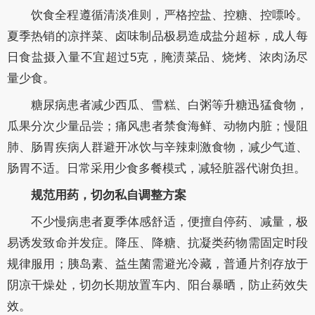
饮食全程遵循清淡准则，严格控盐、控糖、控嘌呤。
夏季热销的凉拌菜、卤味制品极易造成盐分超标，成人每
日食盐摄入量不宜超过5克，腌渍菜品、烧烤、浓肉汤尽
量少食。
糖尿病患者减少西瓜、雪糕、白粥等升糖迅猛食物，
瓜果分次少量品尝；痛风患者禁食海鲜、动物内脏；慢阻
肺、肠胃疾病人群避开冰饮与辛辣刺激食物，减少气道、
肠胃不适。日常采用少食多餐模式，减轻脏器代谢负担。
规范用药，切勿私自调整方案
不少慢病患者夏季体感舒适，便擅自停药、减量，极
易诱发致命并发症。降压、降糖、抗凝类药物需固定时段
规律服用；胰岛素、益生菌需避光冷藏，普通片剂存放于
阴凉干燥处，切勿长期放置车内、阳台暴晒，防止药效失
效。