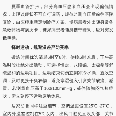
夏季血管扩张，部分高血压患者血压会出现偏低情
况，出现该症状不可自行调药，规范监测血压后前往医院
复诊，由医师重新定制诊疗方案。慢病患者外出随身常备
急救药物与病历卡，糖尿病患者随身携带糖果，应对突发
低血糖。
择时运动，规避温差严防受寒
锻炼时间优选清晨6时至8时、傍晚6时以后，正午高
温时段杜绝外出活动，可选择慢走、八段锦、太极拳等舒
缓温和的运动项目。运动结束切勿立刻冲冷水澡、直吹空
调，及时更换干爽衣物，避免寒湿侵入引发关节酸痛、感
冒。若测量血压高于160/100mmHg，或伴随胸闷气短症
状，需立刻停下运动原地休息。
居家防暑同样注重细节，空调温度设置25℃
~27℃，
室内外温差控制在5℃以内，出风口避免直吹头部、关节