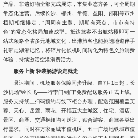
产品、非遗好物全部完成展陈，市集业态齐备，可全周期
常态化运营。后续长沙、郴州、常德、益阳、邵阳等市州
档期相继排定，“周周有主题、期期有亮点、市市有特
色”的常态化格局加速成型。抵达旅客不出航站楼即可一
站式领略全省多元地域文化，出港旅客也能挑选地道伴手
礼带走湖湘记忆，将碎片化候机时间转化为特色文旅消费
体验，持续激活空港消费活力。
服务上新 轻装畅游说走就走
暑运期间，机场服务保障同步升级。自7月1日起，长
沙机场“经长飞——行李门到门”免费配送服务正式上线。
服务支持线上扫码预约与线下柜台办理，配送范围覆盖芙
蓉、天心、岳麓、雨花、开福五大主城区，住宅、酒店、
景区、商圈、交通枢纽均可送达，贴合游客、商旅各类出
行需求。同时在万家丽城市值机区、五一广场地铁城市值