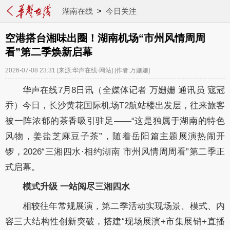
湖南在线
>
今日关注
空港搭台湘味出圈！湖南机场“市州风情周周
看”第二季焕新启幕
2026-07-08 23:31
[来源:华声在线·网站]
[作者:万姗姗]
华声在线7月8日讯（全媒体记者 万姗姗 通讯员 寇冠
乔）今日，长沙黄花国际机场T2航站楼出发层，往来旅客
被一阵浓郁的茶香吸引驻足——“这是独属于湖南的特色
风物，姜盐芝麻豆子茶”，随着岳阳篇主题展演热闹开
锣，2026“三湘四水·相约湖南 市州风情周周看”第二季正
式启幕。
模式升级 一站阅尽三湘四水
相较往年常规展演，第二季活动实现场景、模式、内
容三大结构性创新突破，搭建“现场展演+市集展销+直播