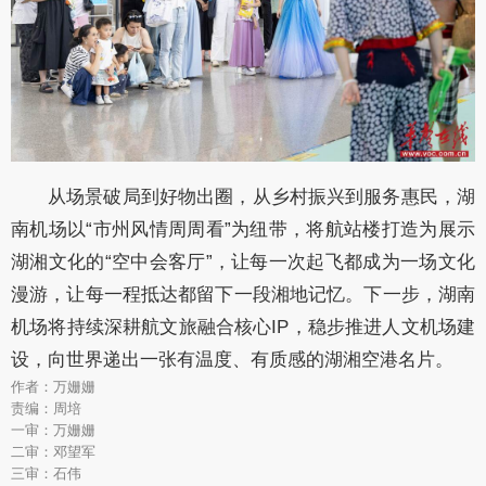
从场景破局到好物出圈，从乡村振兴到服务惠民，湖
南机场以“市州风情周周看”为纽带，将航站楼打造为展示
湖湘文化的“空中会客厅”，让每一次起飞都成为一场文化
漫游，让每一程抵达都留下一段湘地记忆。下一步，湖南
机场将持续深耕航文旅融合核心IP，稳步推进人文机场建
设，向世界递出一张有温度、有质感的湖湘空港名片。
作者：万姗姗
责编：周培
一审：万姗姗
二审：邓望军
三审：石伟