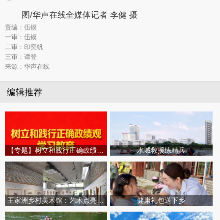
图/华声在线全媒体记者 李健 摄
责编：伍镆
一审：伍镆
二审：印奕帆
三审：谭登
来源：华声在线
编辑推荐
【专题】树立和践行正确政绩观学习教育
水域救援练精兵
王家洲乡村美术馆：艺术点亮田园乡村
健康礼包送下乡