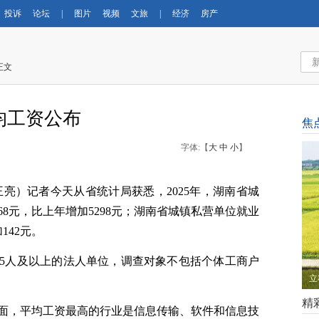
投诉
论坛
|
图片
视频
文旅
|
经济
房产
正文
均工资公布
焦
字体:【
大
中
小
】
王亮）记者今天从省统计局获悉，2025年，湖南省城
68元，比上年增加5298元；湖南省城镇私营单位就业
142元。
5人及以上的法人单位，调查对象不包括个体工商户
立
精
面，平均工资最高的行业是信息传输、软件和信息技