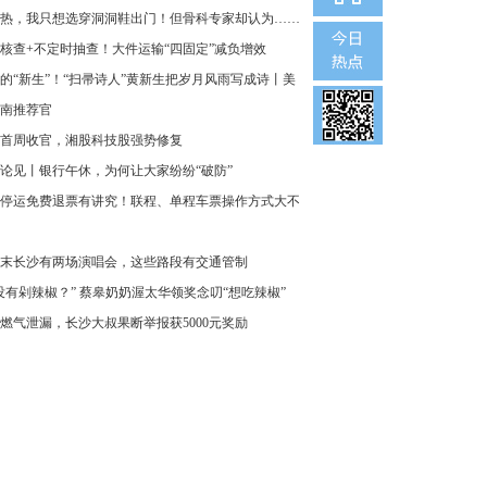
热，我只想选穿洞洞鞋出门！但骨科专家却认为……
核查+不定时抽查！大件运输“四固定”减负增效
的“新生”！“扫帚诗人”黄新生把岁月风雨写成诗丨美
南推荐官
首周收官，湘股科技股强势修复
论见丨银行午休，为何让大家纷纷“破防”
停运免费退票有讲究！联程、单程车票操作方式大不
末长沙有两场演唱会，这些路段有交通管制
没有剁辣椒？” 蔡皋奶奶渥太华领奖念叨“想吃辣椒”
燃气泄漏，长沙大叔果断举报获5000元奖励