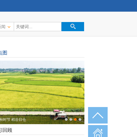
新闻
点图
秋时节 稻谷归仓
彩回顾