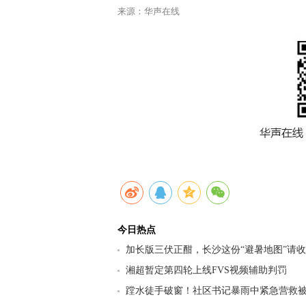
来源：华声在线
今日热点
加长版三伏正酣，长沙这份“避暑地图”请
九区县（市）清凉坐标
湘超暂定第四轮上线FVS视频辅助判罚
蹚水徒手破窗！社区书记暴雨中紧急营救