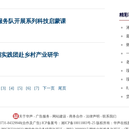
精彩
”服务队开展系列科技启蒙课
期实践团赴乡村产业研学
[3]
[4]
[5]
[6]
[7]
下一页
尾页
关于华声
-
广告服务
-
网站建设
-
商务合作
-
法律声明
-
联系我们
新闻) 0731-84329948(合作及广告) ICP备案号：
湘ICP备10011883号-25
版权所有：华声在线