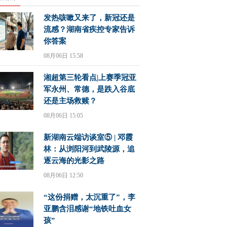
发热咳嗽又来了，新冠还是
流感？湖南省疾控专家告诉
你答案
08月06日 15:58
湘超第三轮看点|上赛季冠亚
军永州、常德，是跌入谷底
还是主场救赎？
08月06日 15:05
新湖南云端访谈室⑤ | 邓霞
林：从浏阳河到武陵源，追
逐云海的光影之路
08月06日 12:50
“这份捐赠，太沉重了”，李
亚鹏含泪感谢“地铁吐血女
孩”