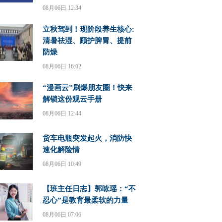
08月06日 12:34
立秋驾到！现阶段养生核心:
清暑祛湿、顾护脾胃、提前
防燥
08月06日 16:02
“漫画云”刷爆朋友圈！快来
解锁这份观云手册
08月06日 12:44
货车电瓶突发起火，消防快
速化解险情
08月06日 10:49
【班主任日志】郭咏瑶：“不
忍心”是教育最柔软的力量
08月06日 07:06