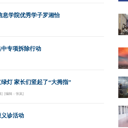
信息学院优秀学子罗湘怡
集中专项拆除行动
绿灯 家长们竖起了“大拇指”
]
[编辑：张岚]
康义诊活动