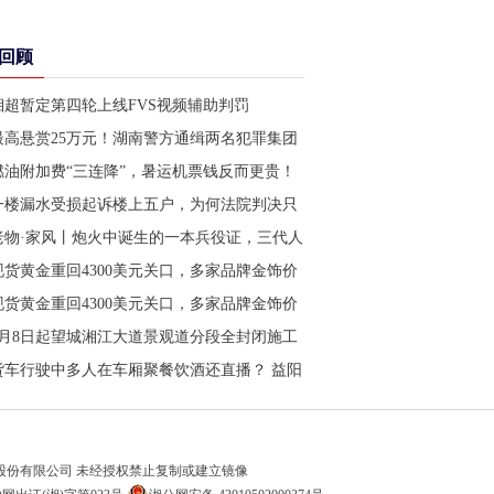
回顾
湘超暂定第四轮上线FVS视频辅助判罚
最高悬赏25万元！湖南警方通缉两名犯罪集团
主犯
燃油附加费“三连降”，暑运机票钱反而更贵！
业内预计：8月下旬将迎回落拐点
一楼漏水受损起诉楼上五户，为何法院判决只
要二楼赔偿
老物·家风丨炮火中诞生的一本兵役证，三代人
同答“彻底完成任务”
现货黄金重回4300美元关口，多家品牌金饰价
格跟涨
现货黄金重回4300美元关口，多家品牌金饰价
格跟涨
8月8日起望城湘江大道景观道分段全封闭施工
工期至明年3月
货车行驶中多人在车厢聚餐饮酒还直播？ 益阳
交警：罚款2000元记3分
股份有限公司 未经授权禁止复制或建立镜像