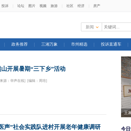
投诉
|
论坛
图片
视频
旅游
|
社区
经济
|
房产
新闻
政务推荐
三湘万象
市州精选
投诉直通车
山开展暑期“三下乡”活动
[来源：华声在线]
[编辑：周培]
王
园
医声”社会实践队进村开展老年健康调研
今日