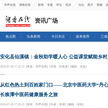
华声在线
湖南在线
|
新闻
专题
评论
投诉
|
论坛
图片
视频
资讯广场
焦点图
头条新闻
今日关注
政务推荐
三湘
安化县仙溪镇：金秋助学暖人心 公益课堂赋能乡
2026-07-28 17:22:15
[来源：华声在线]
[作者：刘圣彦]
[编辑：张岚]
从红色热土到百姓家门口——北京中医药大学“丹心
长株潭中医药健康服务之旅
2026-07-28 17:20:21
[来源：华声在线]
[作者：宋源]
[编辑：张岚]