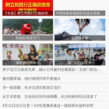
【专题】树立和践行正确政绩观学习教育
中国画家获颁国际安徒生奖插画家奖
民俗好戏登天门
侗韵满村寨
湘昆雅韵润童心
家门口找好工作
男子花万元相亲无果，婚介公司被判全额退款！五部门联合整治婚介七大乱象
微光暖星城，他们倾情托举不夜烟火
另一面苏醒，长沙沉浸式夜游正流行
从艺术群落、文创街区到升级商圈，长沙的夜间玩法变多了
8月11日出行注意！G4京港澳高速这一路段双向临时封闭