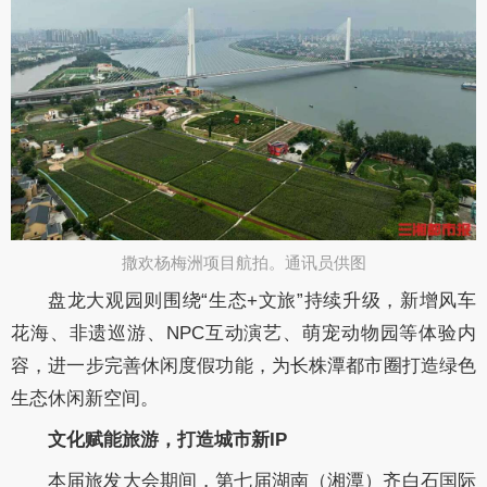
撒欢杨梅洲项目航拍。通讯员供图​
盘龙大观园则围绕“生态+文旅”持续升级，新增风车
花海、非遗巡游、NPC互动演艺、萌宠动物园等体验内
容，进一步完善休闲度假功能，为长株潭都市圈打造绿色
生态休闲新空间。
文化赋能旅游，打造城市新IP
本届旅发大会期间，第七届湖南（湘潭）齐白石国际