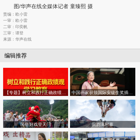
图/华声在线全媒体记者 童臻熙 摄
责编：欧小雷
一审：欧小雷
二审：印奕帆
三审：谭登
来源：华声在线
编辑推荐
【专题】树立和践行正确政绩观学习教育
中国画家获颁国际安徒生奖插画家奖
民俗好戏登天门
侗韵满村寨