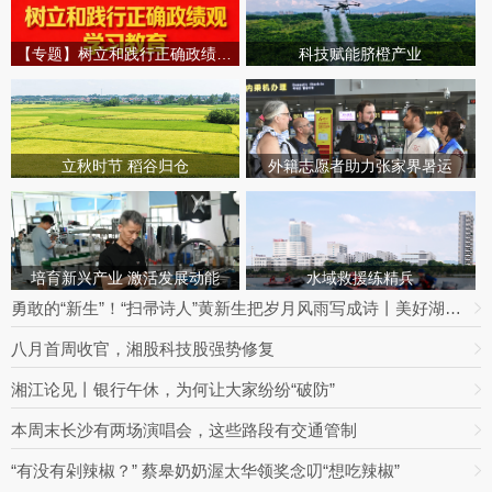
【专题】树立和践行正确政绩观学习教育
科技赋能脐橙产业
立秋时节 稻谷归仓
外籍志愿者助力张家界暑运
培育新兴产业 激活发展动能
水域救援练精兵
勇敢的“新生”！“扫帚诗人”黄新生把岁月风雨写成诗丨美好湖南推荐官
八月首周收官，湘股科技股强势修复
湘江论见丨银行午休，为何让大家纷纷“破防”
本周末长沙有两场演唱会，这些路段有交通管制
“有没有剁辣椒？” 蔡皋奶奶渥太华领奖念叨“想吃辣椒”