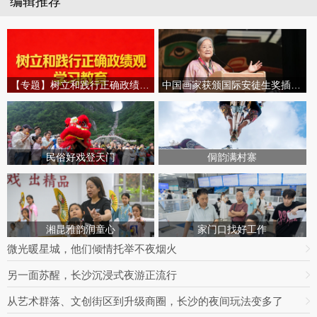
编辑推荐
【专题】树立和践行正确政绩观学习教育
中国画家获颁国际安徒生奖插画家奖
民俗好戏登天门
侗韵满村寨
湘昆雅韵润童心
家门口找好工作
微光暖星城，他们倾情托举不夜烟火
另一面苏醒，长沙沉浸式夜游正流行
从艺术群落、文创街区到升级商圈，长沙的夜间玩法变多了