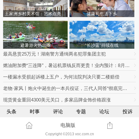
王家洲乡村美术馆：艺术点亮田园乡村
健康礼包送下乡
避暑游火热出圈
“长沙蓝”持续在线
最高悬赏25万元！湖南警方通缉两名犯罪集团主犯
燃油附加费“三连降”，暑运机票钱反而更贵！业内预计：8月下旬将迎回落拐点
一楼漏水受损起诉楼上五户，为何法院判决只要二楼赔偿
老物·家风丨炮火中诞生的一本兵役证，三代人同答“彻底完成任务”
现货黄金重回4300美元关口，多家品牌金饰价格跟涨
头条
时事
评论
专题
论坛
投诉
电脑版
Copyright ©2013 voc.com.cn