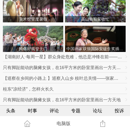
美术馆里度暑假
高山葡萄采收忙
民俗好戏登天门
中国画家获颁国际安徒生奖插画家奖
【湖南好人·每周一星】群众身处危难，他总是冲锋在前——记见义勇为类“湖南好人”赵正良
只有脚趾能动的脑瘫女孩，在16平方米的卧室里画出一方天地——不普通的“云”
【巡察在乡间的小路上 】巡察入山乡 枝叶总关情——张家界以对村巡察实效守护民生福祉
桂东“凉经济”，怎样火长久
只有脚趾能动的脑瘫女孩，在16平方米的卧室里画出一方天地
头条
时事
评论
专题
论坛
投诉
电脑版