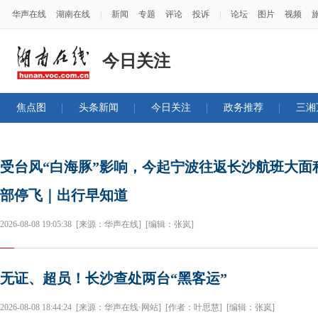
华声在线
湖南在线
|
新闻
专题
评论
投诉
|
论坛
图片
视频
今日关注
焦点图
头条新闻
今日关注
政务推荐
三湘
受台风“白海豚”影响，今起宁波往返长沙航班大面
部停飞｜出行早知道
2026-08-08 19:05:38
[来源：华声在线]
[编辑：张岚]
无证、超员！长沙查处两台“黑客运”
2026-08-08 18:44:24
[来源：华声在线·网站]
[作者：叶思慧]
[编辑：张岚]