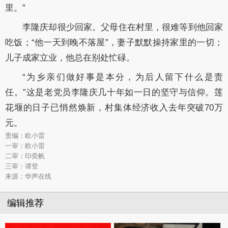
里。”
李隆庆却很少回家。父母住在村里，很难等到他回家
吃饭；“他一天到晚不落屋”，妻子默默操持家里的一切；
儿子成家立业，他总在别处忙碌。
“为乡亲们做好事是本分，为后人留下什么是责
任。”这是老党员李隆庆几十年如一日的坚守与信仰。莲
花堰的日子已悄然焕新，村集体经济收入去年突破70万
元。
责编：欧小雷
一审：欧小雷
二审：印奕帆
三审：谭登
来源：华声在线
编辑推荐