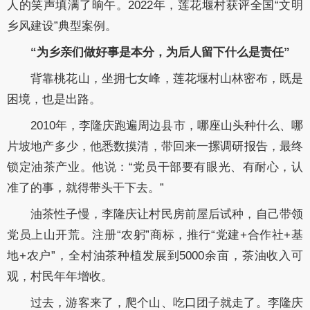
人的笑声填满了晌午。2022年，莲花堰村获评全国“文明
乡风建设”典型案例。
“为乡亲们做好事是本分，为后人留下什么是责任”
背靠桃花山，坐拥七女峰，莲花堰村山林密布，既是
困境，也是出路。
2010年，李隆庆跑遍周边县市，哪座山头种什么、哪
片坡地产多少，他悉数摸清，带回来一摞调研报告，最终
锁定油茶产业。他说：“党员干部要有眼光、有耐心，认
准了的事，就得带头干下去。”
油茶性子慢，李隆庆让村民房前屋后试种，自己带领
党员上山开荒。注册“农躬”商标，推行“党建+合作社+基
地+农户”，全村油茶种植发展到5000余亩，茶油收入可
观，村民年年增收。
过去，游客来了，爬个山、吃口团子就走了。李隆庆