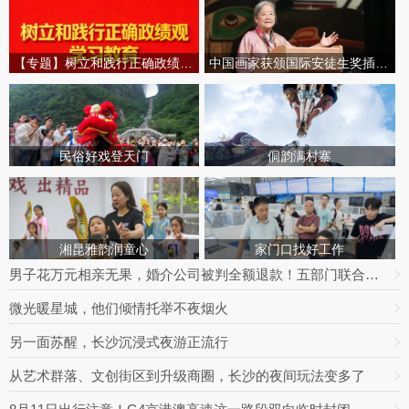
【专题】树立和践行正确政绩观学习教育
中国画家获颁国际安徒生奖插画家奖
民俗好戏登天门
侗韵满村寨
湘昆雅韵润童心
家门口找好工作
男子花万元相亲无果，婚介公司被判全额退款！五部门联合整治婚介七大乱象
微光暖星城，他们倾情托举不夜烟火
另一面苏醒，长沙沉浸式夜游正流行
从艺术群落、文创街区到升级商圈，长沙的夜间玩法变多了