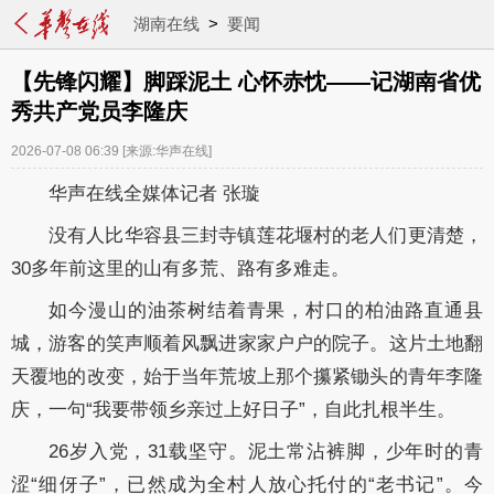
湖南在线
>
要闻
【先锋闪耀】脚踩泥土 心怀赤忱——记湖南省优
秀共产党员李隆庆
2026-07-08 06:39
[来源:华声在线]
华声在线全媒体记者 张璇
没有人比华容县三封寺镇莲花堰村的老人们更清楚，
30多年前这里的山有多荒、路有多难走。
如今漫山的油茶树结着青果，村口的柏油路直通县
城，游客的笑声顺着风飘进家家户户的院子。这片土地翻
天覆地的改变，始于当年荒坡上那个攥紧锄头的青年李隆
庆，一句“我要带领乡亲过上好日子”，自此扎根半生。
26岁入党，31载坚守。泥土常沾裤脚，少年时的青
涩“细伢子”，已然成为全村人放心托付的“老书记”。今