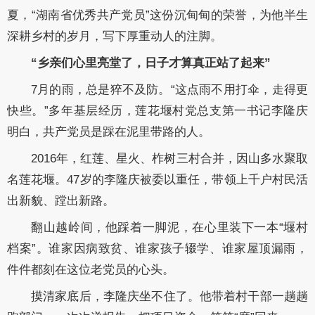
夏，“湖南省优秀共产党员”这份沉甸甸的荣誉，为他半生
深耕乡村的岁月，写下厚重动人的注脚。
“乡亲们心里亮堂了，日子才算真正站了起来”
7月的雨，总是猝不及防。“这点雨不用打伞，走得更
快些。”多年基层经历，莲花堰村党总支第一书记李隆庆
明白，共产党员是踩在泥里带路的人。
2016年，红莲、星火、柞树三村合并，因山多水聚取
名莲花堰。47岁的李隆庆被委以重任，带领上千户村民活
出新貌、蹚出新路。
翻山越岭间，他踩着一脚泥，在心里装下一本“堰村
档案”。谁家因病致贫、谁家孩子辍学、谁家屋顶漏雨，
件件都刻在这位老党员的心头。
摸清家底后，李隆庆坐不住了。他带着村干部一趟趟