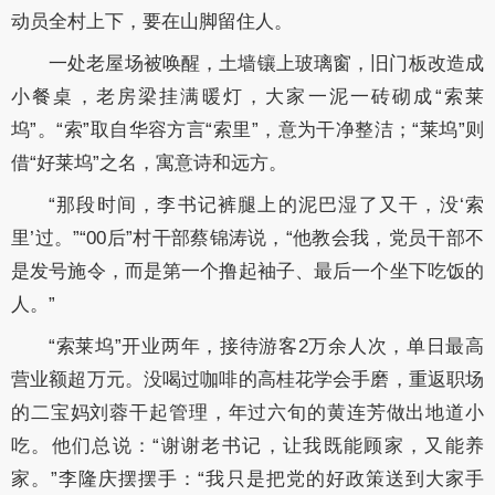
动员全村上下，要在山脚留住人。
一处老屋场被唤醒，土墙镶上玻璃窗，旧门板改造成
小餐桌，老房梁挂满暖灯，大家一泥一砖砌成“索莱
坞”。“索”取自华容方言“索里”，意为干净整洁；“莱坞”则
借“好莱坞”之名，寓意诗和远方。
“那段时间，李书记裤腿上的泥巴湿了又干，没‘索
里’过。”“00后”村干部蔡锦涛说，“他教会我，党员干部不
是发号施令，而是第一个撸起袖子、最后一个坐下吃饭的
人。”
“索莱坞”开业两年，接待游客2万余人次，单日最高
营业额超万元。没喝过咖啡的高桂花学会手磨，重返职场
的二宝妈刘蓉干起管理，年过六旬的黄连芳做出地道小
吃。他们总说：“谢谢老书记，让我既能顾家，又能养
家。”李隆庆摆摆手：“我只是把党的好政策送到大家手