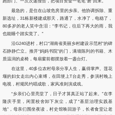
跑部门、一次次递报告，把项目资金一笔笔“磨”回来。
最急的，是住在山坡危房里的乡亲。他协调拆除、重
新选址，31栋新楼建成那天，路通了，水净了，电稳了，
80多岁的老人笑中含泪：“李书记，往后下再大的雨，我
也能睡个踏实觉了。”
沿G240进村，村口“湖南省美丽乡村建设示范村”的碑
石静静伫立。推开“妈妈书院”的门，满墙陈列的书籍、木
质温润的桌椅，每扇窗前都摆放着一盏台灯。
在这里，40多位农村母亲分享人生，赢得掌声。莲花
堰的妇女走出内心束缚，在田埂上T台走秀，参演村晚上
电视，村规民约唱成歌，家风准则演成戏。
“乡亲们心里亮堂了，日子才算真正站了起来。”在李
隆庆手里，闲置校舍卸下灰尘，成了“基层治理实践基
地”，母亲们围坐夜读，村史馆唤回游子，长者食堂让老