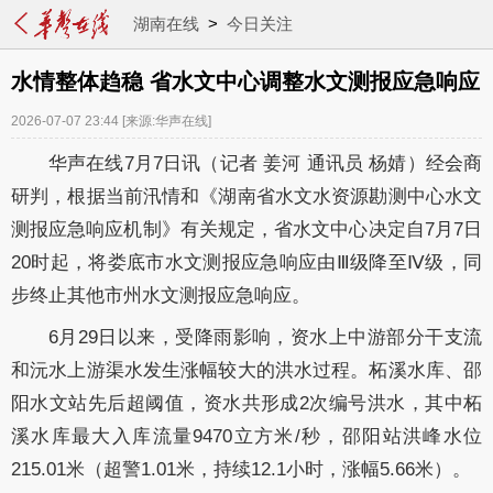
湖南在线
>
今日关注
水情整体趋稳 省水文中心调整水文测报应急响应
2026-07-07 23:44
[来源:华声在线]
华声在线7月7日讯（记者 姜河 通讯员 杨婧）经会商
研判
，
根据当前汛情和《湖南省水文水资源勘测中心水文
测报应急响应机制》有关规定
，
省水文中心决定自
7
月
7
日
20
时起
，
将娄底市水文测报
应急响应
由
Ⅲ
级
降至
Ⅳ级，同
步终止其他市州水文测报
应急响应。
6月29日以来，
受降雨影响，资水上中游部分干支流
和
沅水上游渠水发生涨幅较大的洪水过程
。
柘溪水库、邵
阳
水文
站先后超阈值，资水共形成
2次编号洪水，其中柘
溪水库最大入库流量9470立方米/秒，邵阳站洪峰水位
215.01米
（超警
1.01米，持续12.1小时，涨幅5.66米）
。