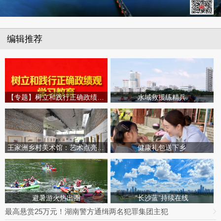
编辑推荐
【专题】树立和践行正确政绩观学习教育
水域救援练精兵
王家洲乡村美术馆：艺术点亮田园乡村
健康礼包送下乡
避暑游火热出圈
“长沙蓝”持续在线
最高悬赏25万元！湖南警方通缉两名犯罪集团主犯