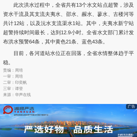
此次洪水过程中，全省共有
13个
水文
站点超警，
涉及
资水干流及其支流夫夷水、邵水、赧水、蓼水、古楼河等
共计
12站，以及沅
水
支流渠水
1站。其中，夫夷水新宁站
超警持续时间最长，达到12.9小时。全省水文部门累计发
布洪水预警64条，其中黄色21条
、
蓝色
43条。
目前
，
各河道站水位
正在回落，
全省水情
整体趋于
平
稳
。
责编：周培
一审：周培
二审：印奕帆
三审：谭登
来源：华声在线
广告