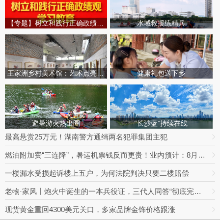
【专题】树立和践行正确政绩观学习教育
水域救援练精兵
王家洲乡村美术馆：艺术点亮田园乡村
健康礼包送下乡
避暑游火热出圈
“长沙蓝”持续在线
最高悬赏25万元！湖南警方通缉两名犯罪集团主犯
燃油附加费“三连降”，暑运机票钱反而更贵！业内预计：8月下旬将迎回落拐点
一楼漏水受损起诉楼上五户，为何法院判决只要二楼赔偿
老物·家风丨炮火中诞生的一本兵役证，三代人同答“彻底完成任务”
现货黄金重回4300美元关口，多家品牌金饰价格跟涨