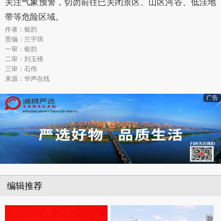
关注气象预警，切勿前往已关闭景区、山区河谷、低洼地
带等危险区域。
作者：银韵
责编：兰宇琪
一审：银韵
二审：刘玉锋
三审：石伟
来源：华声在线
广告
编辑推荐