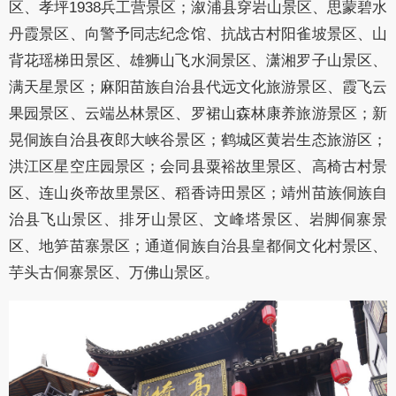
区、孝坪1938兵工营景区；溆浦县穿岩山景区、思蒙碧水
丹霞景区、向警予同志纪念馆、抗战古村阳雀坡景区、山
背花瑶梯田景区、雄狮山飞水洞景区、潇湘罗子山景区、
满天星景区；麻阳苗族自治县代远文化旅游景区、
霞飞云
果园景区
、云端丛林景区、罗裙山森林康养旅游景区；新
晃侗族自治县夜郎大峡谷景区；鹤城区黄岩生态旅游区；
洪江区星空庄园景区；会同县粟裕故里景区、
高椅古村
景
区、连山炎帝故里景区、稻香诗田景区；靖州苗族侗族自
治县飞山景区、排牙山景区、文峰塔景区、岩脚侗寨景
区、地笋苗寨景区；通道侗族自治县皇都侗文化村景区、
芋头古侗寨
景区、万佛山景区。