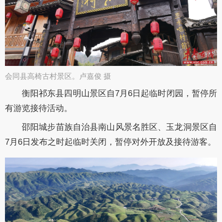
会同县高椅古村景区。卢嘉俊 摄​
衡阳祁东县四明山景区
自7月6日起临时闭园，暂停所
有游览接待活动。
邵阳城步苗族自治县南山风景名胜区、玉龙洞景区
自
7月6日发布之时起
临时关闭，暂停对外开放及接待游客。