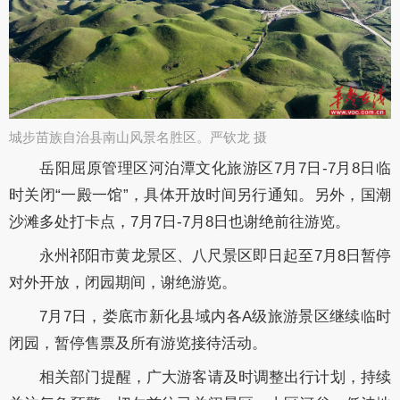
城步苗族自治县南山风景名胜区。严钦龙 摄​
岳阳屈原管理区
河泊潭文化旅游
区
7月7日-7月8日临
时关闭“一殿一馆
”
，具体开放时间另行通知。
另外，
国潮
沙滩
多处打卡点，
7月7日-7月8日
也谢绝前往游览。
永州祁阳市黄龙景区、八尺景区
即日起
至
7月8
日暂停
对外开放
，
闭园期间，谢绝游览。
7月7日，
娄底市新化县域内各A级旅游景区
继续临时
闭园，暂停售票及所有游览接待活动。
相关部门提醒，
广大游客请及时调整出行计划，持续