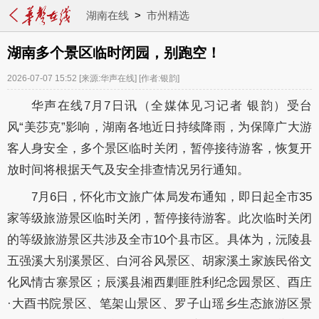
湖南在线
>
市州精选
湖南多个景区临时闭园，别跑空！
2026-07-07 15:52
[来源:华声在线]
[作者:银韵]
华声在线7月7日讯
（全媒体见习记者 银韵）
受台
风“美莎克”影响，湖南各地近日持续降雨，为保障广大游
客人身安全，多个景区临时关闭，暂停接待游客，
恢复开
放时间将根据天气及安全排查情况另行通知。
7月6日，怀化市文旅广体局发布通知，即日起全市35
家等级旅游景区临时关闭，暂停接待游客。
此次临时关闭
的等级旅游景区共涉及全市10个县市区。具体为，沅陵县
五强溪大别溪景区、白河谷风景区、胡家溪土家族民俗文
化风情古寨景区；辰溪县湘西剿匪胜利纪念园景区、酉庄
·大酉书院景区、笔架山景区、
罗子山
瑶乡生态旅游区景