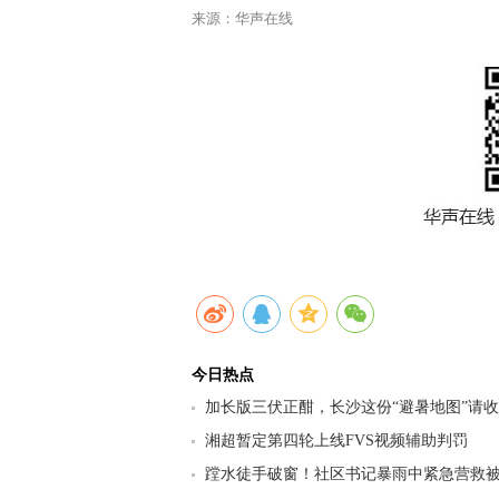
来源：华声在线
今日热点
加长版三伏正酣，长沙这份“避暑地图”请
九区县（市）清凉坐标
湘超暂定第四轮上线FVS视频辅助判罚
蹚水徒手破窗！社区书记暴雨中紧急营救