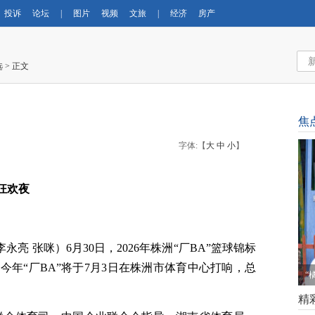
投诉
论坛
|
图片
视频
文旅
|
经济
房产
选
> 正文
焦
字体:【
大
中
小
】
”狂欢夜
永亮 张咪）6月30日，2026年株洲“厂BA”篮球锦标
年“厂BA”将于7月3日在株洲市体育中心打响，总
“
精