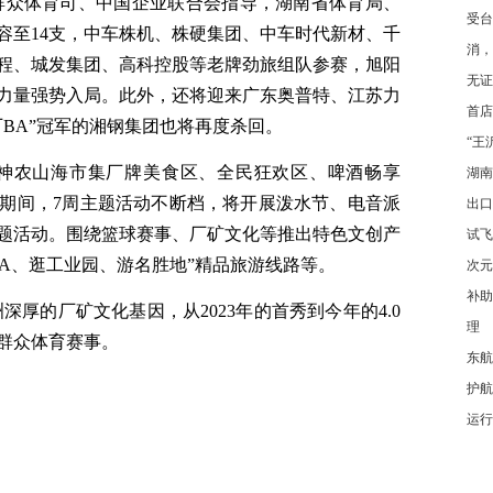
局群众体育司、中国企业联合会指导，湖南省体育局、
受台
容至14支，中车株机、株硬集团、中车时代新材、千
消，
程、城发集团、高科控股等老牌劲旅组队参赛，旭阳
无证
力量强势入局。此外，还将迎来广东奥普特、江苏力
首店
BA”冠军的湘钢集团也将再度杀回。
“王
造神农山海市集厂牌美食区、全民狂欢区、啤酒畅享
湖南
期间，7周主题活动不断档，将开展泼水节、电音派
出口
题活动。围绕篮球赛事、厂矿文化等推出特色文创产
试飞
A、逛工业园、游名胜地”精品旅游线路等。
次元
补助
深厚的厂矿文化基因，从2023年的首秀到今年的4.0
理
群众体育赛事。
东航
护航
运行