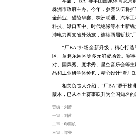
本届“厂BA”赛事由国家体育总
株洲市政府主办。今年，参赛队伍将扩
金药业、醴陵华鑫、株洲联通、汽车工
科技、渌口五中、时代绝缘等本土新锐
沛电力两支省外劲旅，连续两届斩获“厂
“厂BA”外场全新升级，精心打
区、童趣乐园区等多元消费场景。赛事
对、国风秀、魔术秀、星空音乐会等主
品和工业研学体验包，精心设计“看厂B
相关负责人介绍，“厂BA”源于株洲
版本，已从本土赛事跃升为全国知名的
责编：刘茜
一审：刘茜
二审：印奕帆
三审：谭登