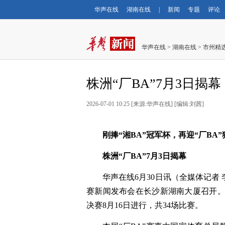
华声在线
湖南在线
|
新闻
专题
评论
华声在线
>
湖南在线
>
市州精
株洲“厂BA”7月3日揭幕
2026-07-01 10:25
[
来源:华声在线
] [
编辑:刘茜
]
刚捧“湘BA”冠军杯，再迎“厂BA
株洲“厂BA”7月3日揭幕
华声在线6月30日讯（全媒体记者 李
赛新闻发布会在长沙新湖南大厦召开。今
决赛8月16日进行，共34场比赛。