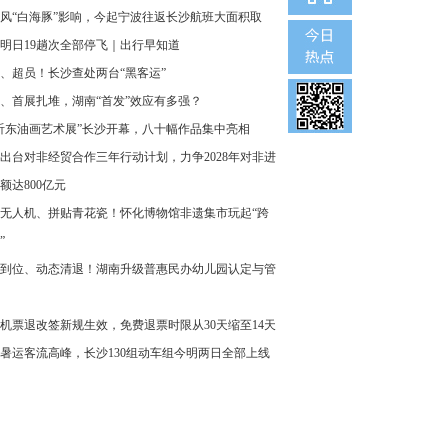
风“白海豚”影响，今起宁波往返长沙航班大面积取
明日19趟次全部停飞｜出行早知道
、超员！长沙查处两台“黑客运”
、首展扎堆，湖南“首发”效应有多强？
沂东油画艺术展”长沙开幕，八十幅作品集中亮相
出台对非经贸合作三年行动计划，力争2028年对非进
额达800亿元
无人机、拼贴青花瓷！怀化博物馆非遗集市玩起“跨
”
到位、动态清退！湖南升级普惠民办幼儿园认定与管
机票退改签新规生效，免费退票时限从30天缩至14天
暑运客流高峰，长沙130组动车组今明两日全部上线