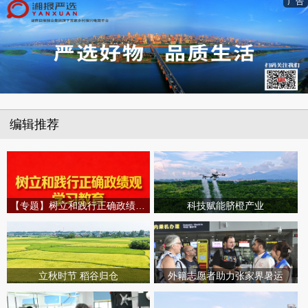
广告
编辑推荐
【专题】树立和践行正确政绩观学习教育
科技赋能脐橙产业
立秋时节 稻谷归仓
外籍志愿者助力张家界暑运