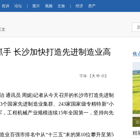
投诉
论坛
|
图片
视频
文旅
|
经济
房产
正文
抓手 长沙加快打造先进制造业高
焦
字体:【
大
中
小
】
李治 通讯员 周妮)记者从今天召开的长沙市打造先进制
个国家先进制造业集群、243家国家级专精特新“小
军，工程机械产业规模连续15年全国第一，坚持向先
立
精
造业百强市排名中从“十三五”末的第10位攀升至第5