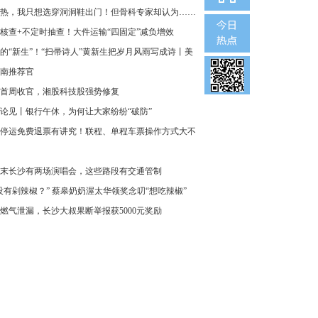
热，我只想选穿洞洞鞋出门！但骨科专家却认为……
核查+不定时抽查！大件运输“四固定”减负增效
的“新生”！“扫帚诗人”黄新生把岁月风雨写成诗丨美
南推荐官
首周收官，湘股科技股强势修复
论见丨银行午休，为何让大家纷纷“破防”
停运免费退票有讲究！联程、单程车票操作方式大不
末长沙有两场演唱会，这些路段有交通管制
没有剁辣椒？” 蔡皋奶奶渥太华领奖念叨“想吃辣椒”
燃气泄漏，长沙大叔果断举报获5000元奖励