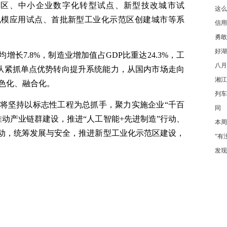
导区、中小企业数字化转型试点、新型技改城市试
这么
规模应用试点、首批新型工业化示范区创建城市等系
信用
勇敢
好湖
增长7.8%，制造业增加值占GDP比重达24.3%，工
八月
业正从紧抓单点优势转向提升系统能力，从国内市场走向
湘江
色化、融合化。
列车
将坚持以标志性工程为总抓手，聚力实施企业“千百
同
动产业链群建设，推进“人工智能+先进制造”行动、
本周
行动，统筹发展与安全，推进新型工业化示范区建设，
“有
发现