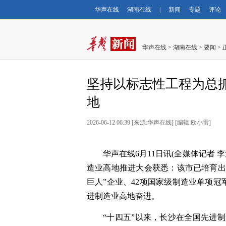
华声在线
湖南在线
|
新闻
专题
评论
华声在线
>
湖南在线
>
要闻
> 
坚持以标志性工程为总
地
2026-06-12 06:39
[
来源:华声在线
] [
编辑:欧小雷
]
华声在线6月11日讯(全媒体记者 
造业高地推进大会获悉：该市已培育出3
巨人”企业、42项国家级制造业单项冠
进制造业高地奋进。
“十四五”以来，长沙在全国先进制