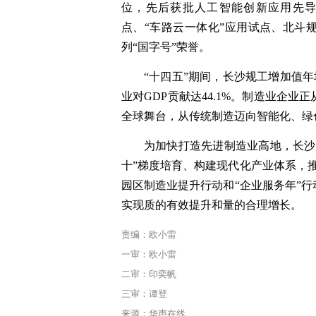
位，先后获批人工智能创新应用先
点、“车路云一体化”应用试点、北斗
列“国字号”荣誉。
“十四五”期间，长沙规工增加值年均
业对GDP贡献达44.1%。制造业企
全球舞台，从传统制造迈向智能化、绿
为加快打造先进制造业高地，长沙
十”梯度培育、构建现代化产业体系，推
园区制造业提升行动和“企业服务年”
实现质的有效提升和量的合理增长。
责编：欧小雷
一审：欧小雷
二审：印奕帆
三审：谭登
来源：华声在线