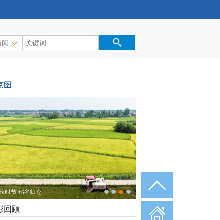
新闻
点图
秋时节 稻谷归仓
彩回顾