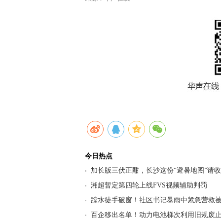
今日热点
加长版三伏正酣，长沙这份“避暑地图”请
九区县（市）清凉坐标
湘超暂定第四轮上线FVS视频辅助判罚
蹚水徒手破窗！社区书记暴雨中紧急营救
百企移出名单！动力电池梯次利用旧规废止