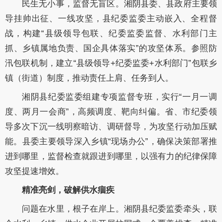
民生无小事，监督无盲区。湘阴县委、县政府主要领
导挂帅出征、一线攻坚，县纪委监委主动嵌入、全程督
战，构建“县级领导包联、纪委监委监督、水利部门主
抓、乡镇属地负责、国企具体落实”的攻坚体系。参照防
汛包联机制，建立“县级领导+纪委监委+水利部门”包联乡
镇（街道）制度，推动责任上肩、任务到人。
湘阴县纪委监委组建专项监督专班，实行“一月一调
度、两月一会商”，高频调度、靶向纠偏。省、市纪委领
导多次下沉一线明察暗访、调研督导，为攻坚行动加压赋
能。县委主要领导深入乡镇“现场办公”，确保决策部署推
进到哪里，监督检查就跟进到哪里，以强有力的纪律保障
攻坚提速增效。
精准亮剑，破解供水痼疾
问题在水里，根子在岸上。湘阴县纪委监委牵头，联