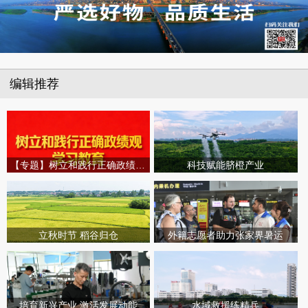
编辑推荐
【专题】树立和践行正确政绩观学习教育
科技赋能脐橙产业
立秋时节 稻谷归仓
外籍志愿者助力张家界暑运
培育新兴产业 激活发展动能
水域救援练精兵