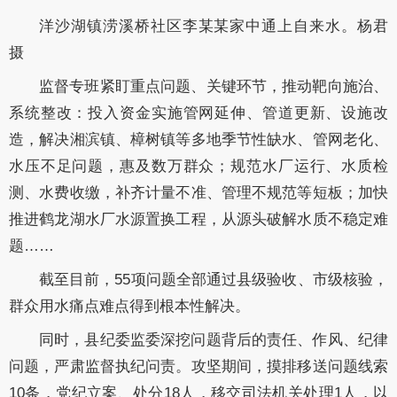
洋沙湖镇涝溪桥社区李某某家中通上自来水。杨君
摄
监督专班紧盯重点问题、关键环节，推动靶向施治、
系统整改：投入资金实施管网延伸、管道更新、设施改
造，解决湘滨镇、樟树镇等多地季节性缺水、管网老化、
水压不足问题，惠及数万群众；规范水厂运行、水质检
测、水费收缴，补齐计量不准、管理不规范等短板；加快
推进鹤龙湖水厂水源置换工程，从源头破解水质不稳定难
题……
截至目前，55项问题全部通过县级验收、市级核验，
群众用水痛点难点得到根本性解决。
同时，县纪委监委深挖问题背后的责任、作风、纪律
问题，严肃监督执纪问责。攻坚期间，摸排移送问题线索
10条，党纪立案、处分18人，移交司法机关处理1人，以