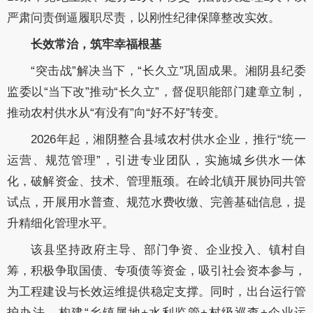
严肃问责倒逼履职尽责，以刚性纪律保障整改实效。
长效常治，筑牢幸福根基
“突击战”解决当下，“长久立”巩固成果。湘阴县纪委
监委以“当下改”推动“长久立”，督促职能部门建章立制，
推动农村供水从“有没有”向“好不好”转变。
2026年起，湘阴整合县域农村供水企业，推行“统一
运营、规范管理”，引进专业团队，实施城乡供水一体
化，破解资金、技术、管理瓶颈。在岭北镇开展协同共管
试点，开展用水普查、规范水费收缴、完善基础信息，提
升精细化管理水平。
该县坚持政府主导、部门争资、企业投入、镇村自
筹，积极争取国债、专项债等资金，吸引社会资本参与，
为工程建设与长效运维提供稳定支撑。同时，出台运行管
护办法，构建“乡镇属地+水利监管+村级巡查+企业运