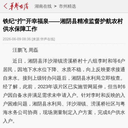
湖南在线
>
市州精选
铁纪“拧”开幸福泉——湘阴县精准监督护航农村
供水保障工作
2026-06-09 08:36
[来源:华声在线]
汪鹏飞 周磊
近日，湘阴县洋沙湖镇涝溪桥村十八组李时和等6户
居民，因地下水水位下降、水质不稳，向上反映要求接通
自来水。接到上级转办问题后，湘阴县水利局立即核查。
经了解，此前，2023年该片区已实施管网延伸，但当时6
户因自备水井满足需求未申请入户。针对李时和反映的入
户困难问题，湘阴县水利局、洋沙湖镇、涝溪桥社区与粤
海水务公司协商，现场测量制定入户方案，完成6户供水
入户。