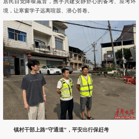
居民自觉降噪减音，携手共建安静舒心的备考、应考环
境，让寒窗学子远离喧嚣、潜心答卷。
镇村干部上路“守通道”，平安出行保赶考