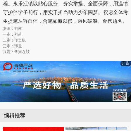
程。永乐江镇以贴心服务、务实举措、全面保障，用温情
守护伴学子前行，用实干担当助力少年圆梦。祝愿全体考
生提笔从容自信，合笔如愿以偿，乘风破浪、金榜题名。
责编：刘茜
一审：刘茜
二审：印奕帆
三审：谭登
来源：华声在线
广告
编辑推荐