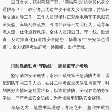
烈日炎炎，镇村两级干部、“两站两员”劝导员化身交
通护考卫士，驻守考点周边主次干道及乡间道路，持续开
展交通劝导工作。工作人员现场纠正驾乘电动车不佩戴安
全头盔、车辆乱停乱放、占道经营等不文明行为，疏导车
流人流、优化通行秩序。全体人员顶烈日、守一线、勤巡
查，及时排查化解道路安全隐患，畅通考生“平安绿色通
道”，全力保障考生赶考一路顺畅、出行无忧。
消防靠前驻点“守防线”，硬核值守护考场
坚守消防安全底线，永乐江镇统筹应急消防力量，调
配消防车与工作人员，在县二中考点全天候驻点值守，时
刻做好火情应急处置准备，以靠前驻防、全程在岗的务实
举措，严守考点安全防线，为考场筑牢消防安全屏障。
考场之内，笔墨书写理想；考场之外，坚守护航前