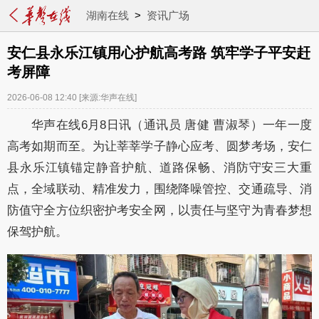
湖南在线
>
资讯广场
安仁县永乐江镇用心护航高考路 筑牢学子平安赶
考屏障
2026-06-08 12:40
[来源:华声在线]
华声在线6月8日讯（通讯员 唐健 曹淑琴）一年一度
高考如期而至。为让莘莘学子静心应考、圆梦考场，安仁
县永乐江镇锚定静音护航、道路保畅、消防守安三大重
点，全域联动、精准发力，围绕降噪管控、交通疏导、消
防值守全方位织密护考安全网，以责任与坚守为青春梦想
保驾护航。