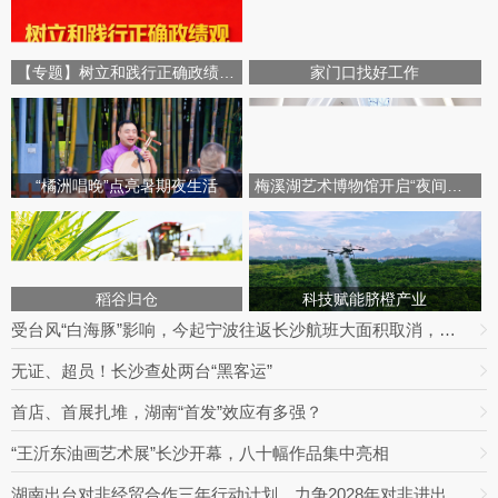
【专题】树立和践行正确政绩观学习教育
家门口找好工作
“橘洲唱晚”点亮暑期夜生活
梅溪湖艺术博物馆开启“夜间模式”
稻谷归仓
科技赋能脐橙产业
受台风“白海豚”影响，今起宁波往返长沙航班大面积取消，明日19趟次全部停飞｜出行早知道
无证、超员！长沙查处两台“黑客运”
首店、首展扎堆，湖南“首发”效应有多强？
“王沂东油画艺术展”长沙开幕，八十幅作品集中亮相
湖南出台对非经贸合作三年行动计划，力争2028年对非进出口额达800亿元