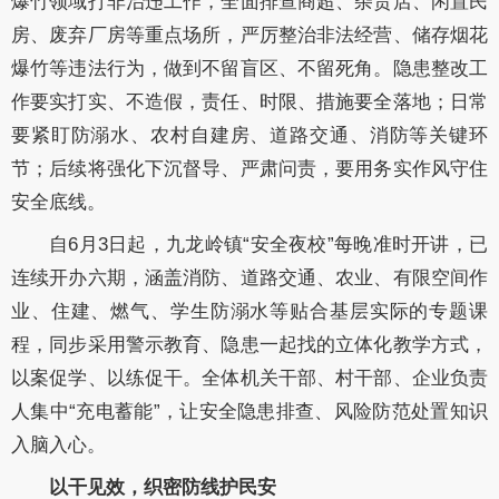
爆竹领域打非治违工作，全面排查商超、杂货店、闲置民
房、废弃厂房等重点场所，严厉整治非法经营、储存烟花
爆竹等违法行为，做到不留盲区、不留死角。隐患整改工
作要实打实、不造假，责任、时限、措施要全落地；日常
要紧盯防溺水、农村自建房、道路交通、消防等关键环
节；后续将强化下沉督导、严肃问责，要用务实作风守住
安全底线。
自6月3日起，九龙岭镇“安全夜校”每晚准时开讲，已
连续开办六期，涵盖消防、道路交通、农业、有限空间作
业、住建、燃气、学生防溺水等贴合基层实际的专题课
程，同步采用警示教育、隐患一起找的立体化教学方式，
以案促学、以练促干。全体机关干部、村干部、企业负责
人集中“充电蓄能”，让安全隐患排查、风险防范处置知识
入脑入心。
以干见效，织密防线护民安