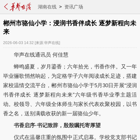
湖南在线
>
资讯广场
郴州市骆仙小学：浸润书香伴成长 逐梦新程向未
来
2026-06-03 14:32
[来源:华声在线]
华声在线通讯员 何佳慧
蝉鸣盛夏，岁月鎏香；六年拾光，书香作伴。又一年
毕业骊歌悄然响起，为定格学子六年阅读成长足迹，搭建
家校温情交流平台，郴州市骆仙小学于5月30日开展“浸润
书香伴成长 逐梦新程向未来”六年级书香毕业季主题活
动。校领导、六年级全体师生与家长代表欢聚校园，以书
香之名，送别满载收获的新一届骆仙少年。
书香启序·书记致辞，殷殷嘱托寄厚望
仪式在温馨庄重的氛围中正式启幕。学校党支部书记