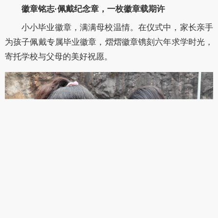
徽章铭志·佩戴纪念章，一枚徽章载期许
小小毕业徽章，满满母校温情。在仪式中，家长亲手
为孩子佩戴专属毕业徽章，熠熠徽章镌刻六年求学时光，
寄托学校与父母的美好祝愿。