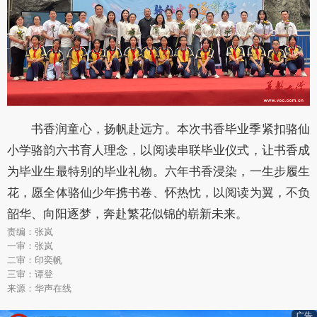
书香润童心，扬帆赴远方。本次书香毕业季紧扣骆仙
小学骆韵六书育人理念，以阅读串联毕业仪式，让书香成
为毕业生最特别的毕业礼物。六年书香浸染，一生步履生
花，愿全体骆仙少年携书卷、怀热忱，以阅读为翼，不负
韶华、向阳逐梦，奔赴繁花似锦的崭新未来。
责编：张岚
一审：张岚
二审：印奕帆
三审：谭登
来源：华声在线
广告