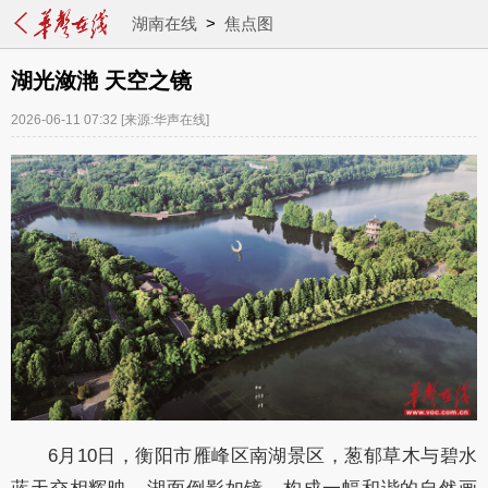
湖南在线
>
焦点图
湖光潋滟 天空之镜
2026-06-11 07:32
[来源:华声在线]
6月10日，衡阳市雁峰区南湖景区，葱郁草木与碧水