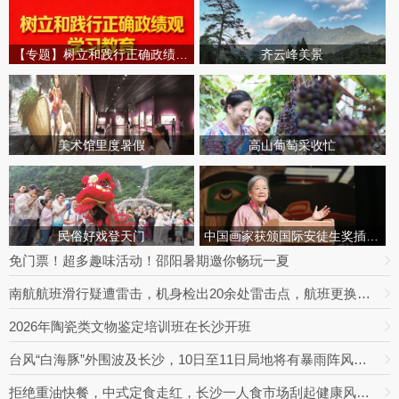
【专题】树立和践行正确政绩观学习教育
齐云峰美景
美术馆里度暑假
高山葡萄采收忙
民俗好戏登天门
中国画家获颁国际安徒生奖插画家奖
免门票！超多趣味活动！邵阳暑期邀你畅玩一夏
南航航班滑行疑遭雷击，机身检出20余处雷击点，航班更换飞机延误出行
2026年陶瓷类文物鉴定培训班在长沙开班
台风“白海豚”外围波及长沙，10日至11日局地将有暴雨阵风，最高达9级
拒绝重油快餐，中式定食走红，长沙一人食市场刮起健康风｜消费新观察