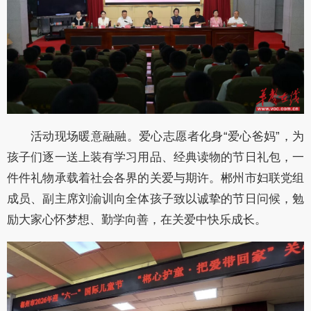
活动现场暖意融融。爱心志愿者化身“爱心爸妈”，为
孩子们逐一送上装有学习用品、经典读物的节日礼包，一
件件礼物承载着社会各界的关爱与期许。郴州市妇联党组
成员、副主席刘渝训向全体孩子致以诚挚的节日问候，勉
励大家心怀梦想、勤学向善，在关爱中快乐成长。