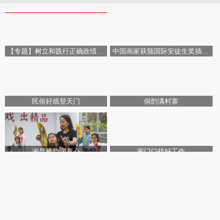
【专题】树立和践行正确政绩观学习教育
中国画家获颁国际安徒生奖插画家奖
民俗好戏登天门
侗韵满村寨
湘昆雅韵润童心
家门口找好工作
“青春风暴”搅局，奔跑的“05后”正在改写湘超丨叶观星象
观媒点赞《“皋”在低处》为“湖南日报版‘王的猜想’”，网友热议：党报头版可以这么起标题
男子花万元相亲无果，婚介公司被判全额退款！五部门联合整治婚介七大乱象
微光暖星城，他们倾情托举不夜烟火