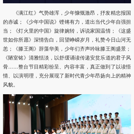
《满江红》气势雄浑，少年慷慨激昂，抒发精忠报国
的赤诚；《少年中国说》铿锵有力，道出当代少年自强担
当；《灯火里的中国》旋律婉转，诉说家国温情；《这盛
世如你所愿》深情告白，回望峥嵘岁月，礼赞今日山河无
恙；《滕王阁》辞藻华美，少年们齐声吟咏滕王阁盛景；
《陋室铭》清雅恬淡，以舒缓诵读传递安贫乐道的君子风
骨……整台节目精彩纷呈、内容丰富，真正做到了以读悟
情、以演明理，充分展现了新时代青少年昂扬向上的精神
风貌。