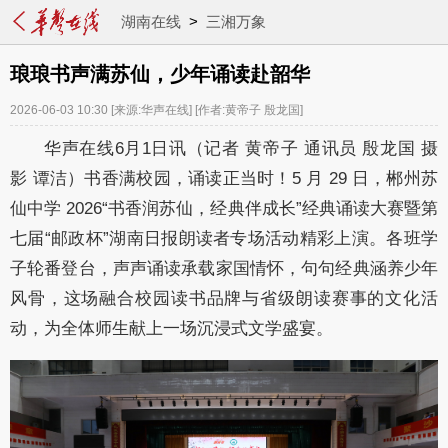
湖南在线
>
三湘万象
琅琅书声满苏仙，少年诵读赴韶华
2026-06-03 10:30
[来源:华声在线]
[作者:黄帝子 殷龙国]
华声在线6月1日讯（记者 黄帝子 通讯员 殷龙国 摄
影 谭洁）书香满校园，诵读正当时！5 月 29 日，郴州苏
仙中学 2026“书香润苏仙，经典伴成长”经典诵读大赛暨第
七届“邮政杯”湖南日报朗读者专场活动精彩上演。各班学
子轮番登台，声声诵读承载家国情怀，句句经典涵养少年
风骨，这场融合校园读书品牌与省级朗读赛事的文化活
动，为全体师生献上一场沉浸式文学盛宴。