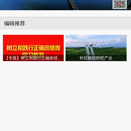
编辑推荐
【专题】树立和践行正确政绩观学习教育
科技赋能脐橙产业
立秋时节 稻谷归仓
外籍志愿者助力张家界暑运
培育新兴产业 激活发展动能
水域救援练精兵
这么热，我只想选穿洞洞鞋出门！但骨科专家却认为……