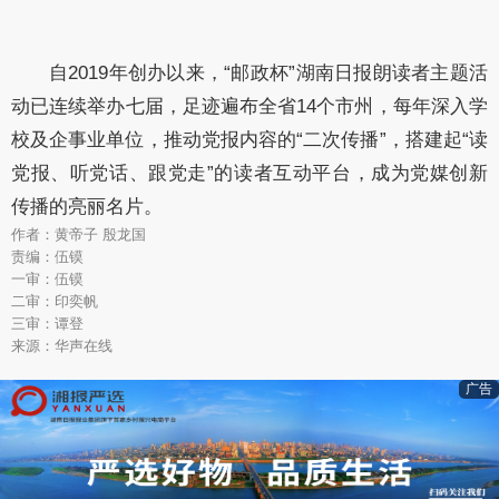
自2019年创办以来，“邮政杯”湖南日报朗读者主题活
动已连续举办七届，足迹遍布全省14个市州，每年深入学
校及企事业单位，推动党报内容的“二次传播”，搭建起“读
党报、听党话、跟党走”的读者互动平台，成为党媒创新
传播的亮丽名片。
作者：黄帝子 殷龙国
责编：伍镆
一审：伍镆
二审：印奕帆
三审：谭登
来源：华声在线
广告