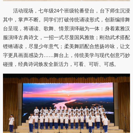
活动现场，七年级24个班级轮番登台，台下师生沉浸
其中，掌声不断。同学们打破传统诵读形式，创新编排舞
台呈现，将诵读、歌舞、情景演绎融为一体：身着素雅汉
服演绎古典诗文，一招一式尽显国风雅致；刚劲武术搭配
铿锵诵读，尽显少年意气；柔美舞蹈配合悠扬吟咏，让文
字更具画面感染力……舞台上，传统美学与现代创意巧妙
碰撞，经典诗词焕发全新活力，可看、可听、可感。