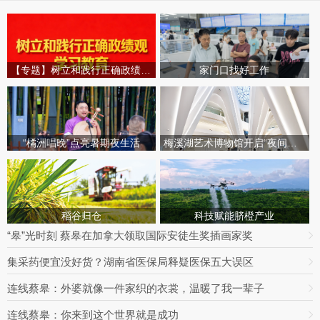
【专题】树立和践行正确政绩观学习教育
家门口找好工作
“橘洲唱晚”点亮暑期夜生活
梅溪湖艺术博物馆开启“夜间模式”
稻谷归仓
科技赋能脐橙产业
“皋”光时刻 蔡皋在加拿大领取国际安徒生奖插画家奖
集采药便宜没好货？湖南省医保局释疑医保五大误区
连线蔡皋：外婆就像一件家织的衣裳，温暖了我一辈子
连线蔡皋：你来到这个世界就是成功