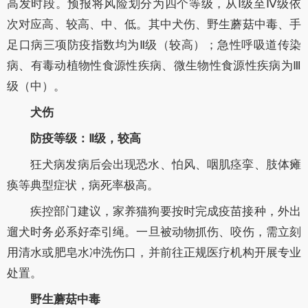
高发时段。预报将风险划分为四个等级，从Ⅰ级至Ⅳ级依
次对应高、较高、中、低。
其中犬伤、野生蘑菇中毒、手
足口病三项防疫指数均为Ⅱ级（较高）；急性呼吸道传染
病、有毒动植物性食源性疾病、微生物性食源性疾病为Ⅲ
级（中）。
犬伤
防疫等级：Ⅱ级，较高
狂犬病发病后会出现恐水、怕风、咽肌痉挛、肢体瘫
痪等典型症状，病死率极高。
疾控部门建议，家养猫狗要按时完成疫苗接种，外出
遛犬时务必系好牵引绳。一旦被动物抓伤、咬伤，需立刻
用清水或肥皂水冲洗伤口，并前往正规医疗机构开展专业
处置。
野生蘑菇中毒