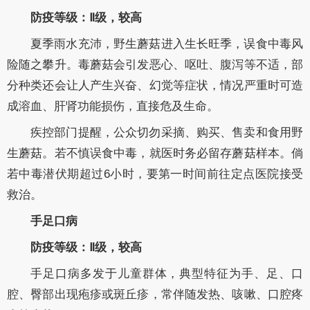
防疫等级：
Ⅱ级，较高
夏季雨水充沛，野生蘑菇进入生长旺季，误食中毒风
险随之攀升。毒蘑菇会引发恶心、呕吐、腹泻等不适，部
分种类还会让人产生兴奋、幻觉等症状，情况严重时可造
成溶血、肝肾功能损伤，直接危及生命。
疾控部门提醒，公众切勿采摘、购买、售卖和食用野
生蘑菇。若不慎误食中毒，就医时务必留存蘑菇样本。倘
若中毒潜伏期超过6小时，要第一时间前往定点医院接受
救治。
手足口病
防疫等级：
Ⅱ级，较高
手足口病多发于儿童群体，典型特征为手、足、口
腔、臀部出现疱疹或斑丘疹，常伴随发热、咳嗽、口腔疼