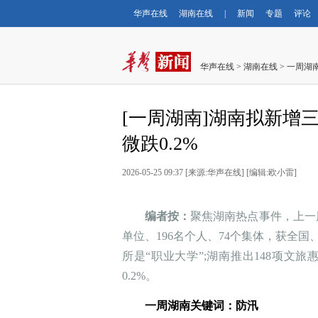
华声在线
湖南在线
|
新闻
专题
评论
华声在线
>
湖南在线
>
一周湖
[一周湖南] 湖南拟新
微跌0.2%
2026-05-25 09:37
[
来源:华声在线
] [
编辑:欧小雷
]
编者按：
聚焦湖南热点事件，上一周
单位、196名个人、74个集体，获全
所是“职业大学”;湖南推出148项文
0.2%。
一周湖南关键词：
防汛