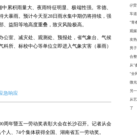
@货
、湘中累积雨量大、夜雨特征明显、极端性强。常德、
车道
特大暴雨。预计今天至28日雨水集中期仍将持续，强
“青
部、益阳等地高度重叠，致灾风险极高。
观媒
办公室、减灾处、观测处、预报处，省气象台、气候
友热
气科所、标校中心等单位立即进入气象灾害（暴雨）
男子
合整
从“
“全
微光
另一
级应急响应
从艺
了
100周年暨五一劳动奖表彰大会在长沙召开。记者从会
6名个人、74个集体获得全国、湖南省五一劳动奖。