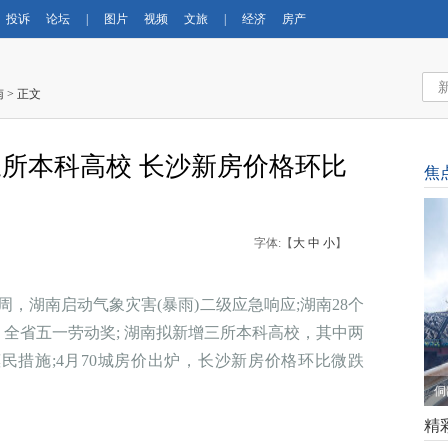
投诉
论坛
|
图片
视频
文旅
|
经济
房产
南
> 正文
增三所本科高校 长沙新房价格环比
焦
字体:【
大
中
小
】
，湖南启动气象灾害(暴雨)二级应急响应;湖南28个
国、全省五一劳动奖; 湖南拟新增三所本科高校，其中两
旅惠民措施;4月70城房价出炉，长沙新房价格环比微跌
侗
精