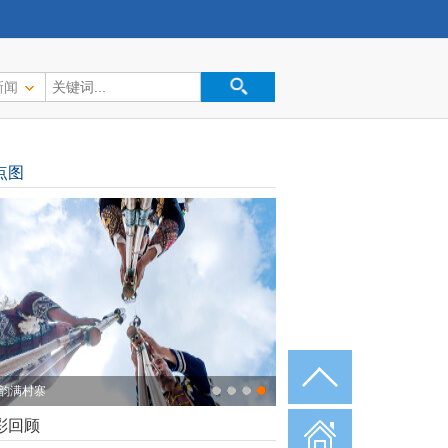
新闻
点图
韵满村寨
彩回顾