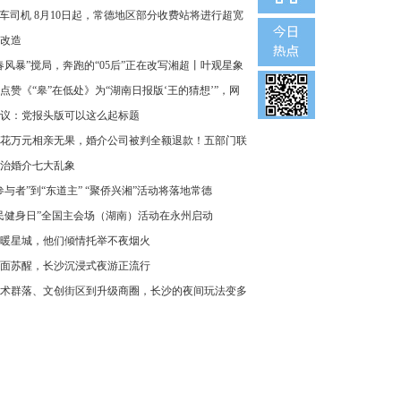
车司机 8月10日起，常德地区部分收费站将进行超宽
改造
春风暴”搅局，奔跑的“05后”正在改写湘超丨叶观星象
点赞《“皋”在低处》为“湖南日报版‘王的猜想’”，网
议：党报头版可以这么起标题
花万元相亲无果，婚介公司被判全额退款！五部门联
治婚介七大乱象
参与者”到“东道主” “聚侨兴湘”活动将落地常德
民健身日”全国主会场（湖南）活动在永州启动
暖星城，他们倾情托举不夜烟火
面苏醒，长沙沉浸式夜游正流行
术群落、文创街区到升级商圈，长沙的夜间玩法变多