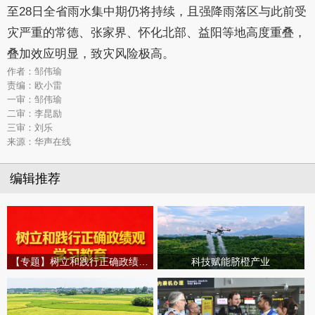
至28日全省雨水集中期仍将持续，且强降雨落区与此前受
灾严重的常德、张家界、怀化北部、益阳等地高度重叠，
叠加效应明显，致灾风险极高。
作者：邹伟瑜
责编：欧小雷
一审：邹伟瑜
二审：李昆励
三审：刘乐
来源：华声在线
编辑推荐
【专题】树立和践行正确政绩观学习教育
科技赋能脐橙产业