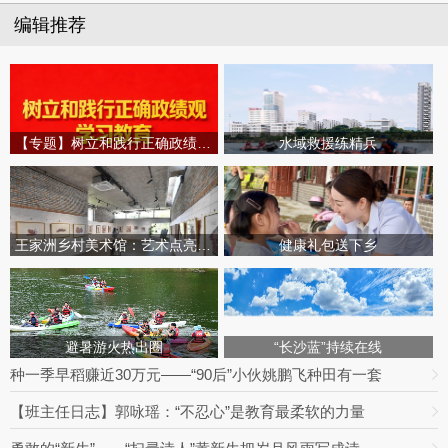
编辑推荐
【专题】树立和践行正确政绩观学习教育
水域救援练精兵
王家洲乡村美术馆：艺术点亮田园乡村
健康礼包送下乡
避暑游火热出圈
“长沙蓝”持续在线
种一季早稻赚近30万元——“90后”小伙姚鹏飞种田有一套
【班主任日志】郭咏瑶：“不忍心”是教育最柔软的力量