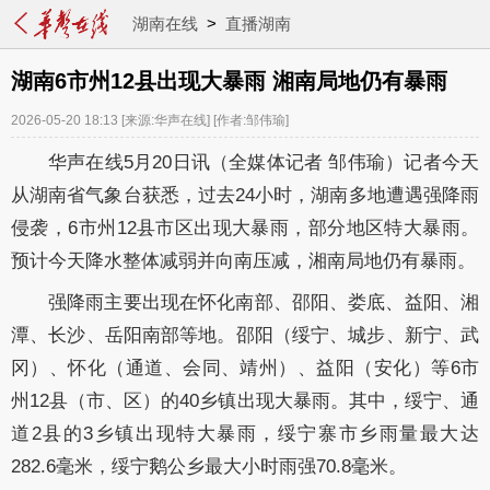
湖南在线
>
直播湖南
湖南6市州12县出现大暴雨 湘南局地仍有暴雨
2026-05-20 18:13
[来源:华声在线]
[作者:邹伟瑜]
华声在线5月20日讯（全媒体记者 邹伟瑜）记者今天
从湖南省气象台获悉，过去24小时，湖南多地遭遇强降雨
侵袭，6市州12县市区出现大暴雨，部分地区特大暴雨。
预计今天降水整体减弱并向南压减，湘南局地仍有暴雨。
强降雨主要出现在怀化南部、邵阳、娄底、益阳、湘
潭、长沙、岳阳南部等地。邵阳（绥宁、城步、新宁、武
冈）、怀化（通道、会同、靖州）、益阳（安化）等6市
州12县（市、区）的40乡镇出现大暴雨。其中，绥宁、通
道2县的3乡镇出现特大暴雨，绥宁寨市乡雨量最大达
282.6毫米，绥宁鹅公乡最大小时雨强70.8毫米。