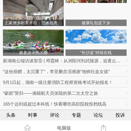
王家洲乡村美术馆：艺术点亮田园乡村
健康礼包送下乡
避暑游火热出圈
“长沙蓝”持续在线
新湖南云端访谈室⑤ | 邓霞林：从浏阳河到武陵源，追逐云海的光影之路
“这份捐赠，太沉重了”，李亚鹏含泪感谢“地铁吐血女孩”
9月1日起，湖南一级注册消防工程师资格考试开始报名！
“砺箭”荣归——湘籍航天员张陆的第二次太空之旅
165个达到或超过本科线！快看哪些高职院校投档线高
头条
时事
评论
专题
论坛
投诉
电脑版