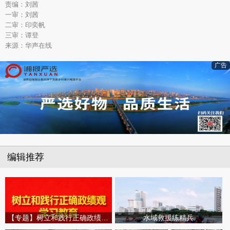
责编：刘茜
一审：刘茜
二审：印奕帆
三审：谭登
来源：华声在线
广告
编辑推荐
【专题】树立和践行正确政绩观学习教育
水域救援练精兵