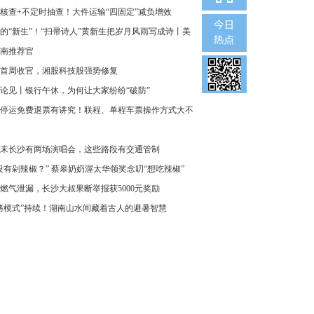
核查+不定时抽查！大件运输“四固定”减负增效
的“新生”！“扫帚诗人”黄新生把岁月风雨写成诗丨美
南推荐官
首周收官，湘股科技股强势修复
论见丨银行午休，为何让大家纷纷“破防”
停运免费退票有讲究！联程、单程车票操作方式大不
末长沙有两场演唱会，这些路段有交通管制
没有剁辣椒？” 蔡皋奶奶渥太华领奖念叨“想吃辣椒”
燃气泄漏，长沙大叔果断举报获5000元奖励
烤模式”持续！湖南山水间藏着古人的避暑智慧