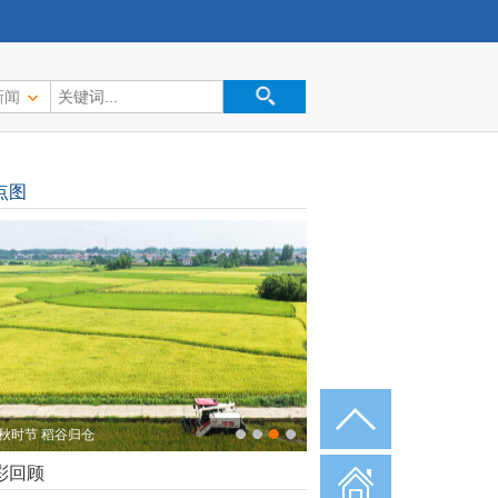
新闻
点图
秋时节 稻谷归仓
彩回顾