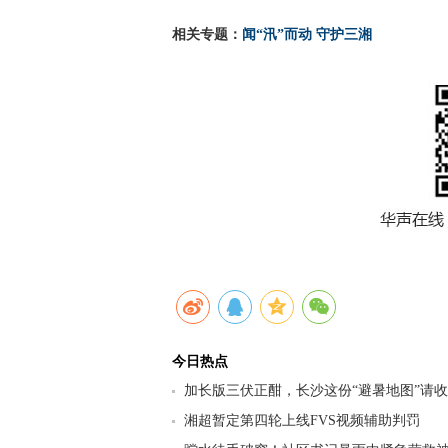
相关专题：
闻“汛”而动 守护三湘
今日热点
加长版三伏正酣，长沙这份“避暑地图”请
九区县（市）清凉坐标
湘超暂定第四轮上线FVS视频辅助判罚