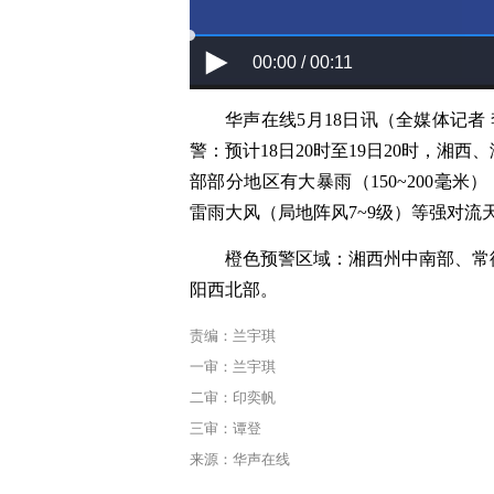
00:00 / 00:11
华声在线5月18日讯（全媒体记者
警：预计18日20时至19日20时，
部部分地区有大暴雨（150~200毫米
雷雨大风（局地阵风7~9级）等强对流
橙色预警区域：湘西州中南部、常
阳西北部。
责编：兰宇琪
一审：兰宇琪
二审：印奕帆
三审：谭登
来源：华声在线