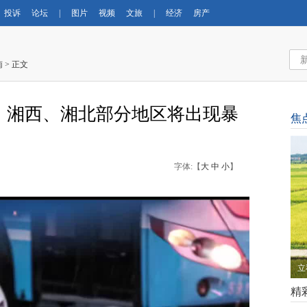
投诉
论坛
|
图片
视频
文旅
|
经济
房产
南
> 正文
，湘西、湘北部分地区将出现暴
焦
字体:【
大
中
小
】
立
精