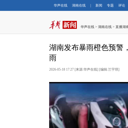
华声在线
湖南在线
|
新闻
专题
评论
华声在线
>
湖南在线
>
直播湖
湖南发布暴雨橙色预警
雨
2026-05-18 17:27
[
来源:华声在线
] [
编辑:兰宇琪
]