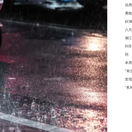
信用
勇敢
好湖
八月
湘江
列车
同
本周
“有
发现
“炙