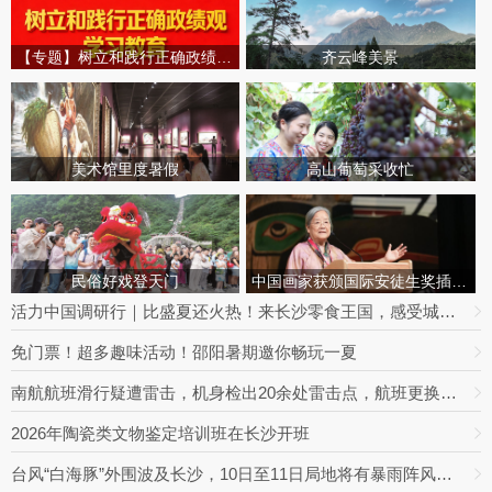
【专题】树立和践行正确政绩观学习教育
齐云峰美景
美术馆里度暑假
高山葡萄采收忙
民俗好戏登天门
中国画家获颁国际安徒生奖插画家奖
活力中国调研行｜比盛夏还火热！来长沙零食王国，感受城市消费旺盛烟火
免门票！超多趣味活动！邵阳暑期邀你畅玩一夏
南航航班滑行疑遭雷击，机身检出20余处雷击点，航班更换飞机延误出行
2026年陶瓷类文物鉴定培训班在长沙开班
台风“白海豚”外围波及长沙，10日至11日局地将有暴雨阵风，最高达9级