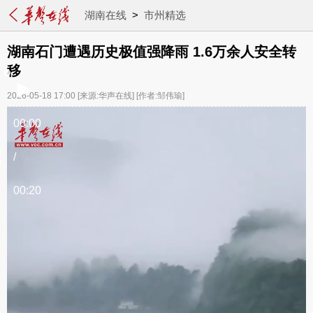
湖南在线
>
市州精选
湖南石门遭遇历史极值强降雨 1.6万余人安全转
移
2026-05-18 17:00
[来源:华声在线]
[作者:邹伟瑜]
00:00
/
00:20