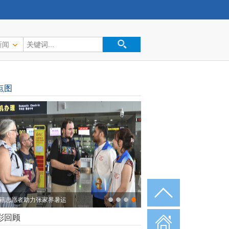
新闻
点图
籍志愿者助力张家界暑运
彩回顾