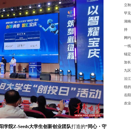
立秋
罕见
湖南
持
网约
一线
锚定
加长
九区
沿江
纽的
岳阳
农业
阳学院Z-Seeds大学生创新创业团队
打造的
“同心・守