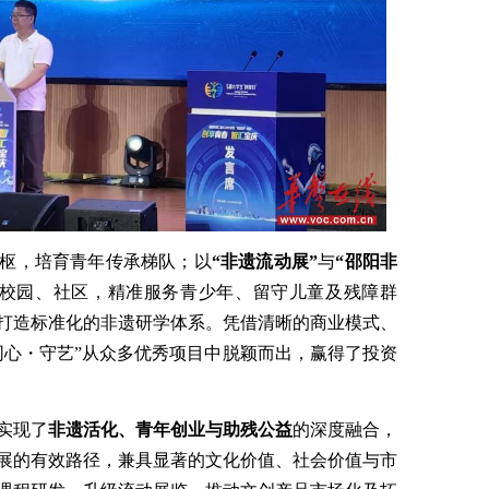
枢，培育青年传承梯队；以
“非遗流动展”
与
“邵阳非
校园、社区，精准服务青少年、留守儿童及残障群
打造标准化的非遗研学体系。凭借清晰的商业模式、
同心・守艺”从众多优秀项目中脱颖而出，赢得了投资
实现了
非遗活化、青年创业与助残公益
的深度融合，
展的有效路径，兼具显著的文化价值、社会价值与市