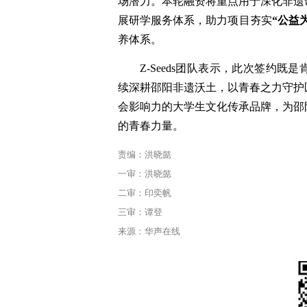
场潜力。本轮融资将重点用于深化非遗
展研学服务体系，助力项目夯实
“公益
养体系。
Z-Seeds团队表示，此次签约
续深耕邵阳非遗沃土，以青春之力守护
会影响力的大学生文化传承品牌，为邵
的青春力量。
责编：洪晓懿
一审：洪晓懿
二审：印奕帆
三审：谭登
来源：华声在线