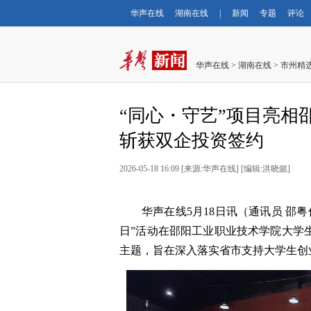
华声在线
湖南在线
|
新闻
专题
评论
华声在线
>
湖南在线
>
市州精
“同心・守艺”项目亮相
斩获双企投资签约
2026-05-18 16:09
[
来源:华声在线
] [
编辑:洪晓懿
]
华声在线5月18日讯（通讯员 邵粤
日”活动在邵阳工业职业技术学院大学生
主题，旨在深入落实省市支持大学生创