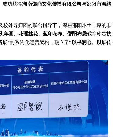
，成功获得
湖南邵商文化传播有限公司
与
邵阳市海纳
娟及校外导师团的联合指导下，深耕邵阳本土丰厚的非
头年画、花瑶挑花、蓝印花布、邵阳布袋戏
等珍贵技
拓展”
的系统化运营架构，确立了
“以书润心、以展传
。