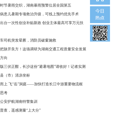
时节暑雨交织，湖南暴雨预警位居全国第五
病患儿暑期专项救治升级，可线上预约优先手术
出台一次性创业补贴新政 创业主体最高可享万元扶
车司机突发晕厥，消防员破窗施救
把脉开良方！这场调研为湖南交通工程质量安全发展
方向
版三伏正酣，长沙这份“避暑地图”请收好！记者实测
县（市）清凉坐标
而上 飞“岳”洞庭——加快打造长江中游重要物流枢
思考
公安护航湖南特警集训
普查，遥感测量“上大分”