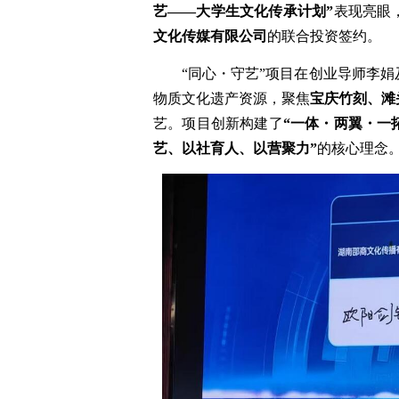
艺——大学生文化传承计划”
表现亮眼
文化传媒有限公司
的联合投资签约。
“同心・守艺”项目在创业导师李
物质文化遗产资源，聚焦
宝庆竹刻、滩
艺。项目创新构建了
“一体・两翼・一
艺、以社育人、以营聚力”
的核心理念