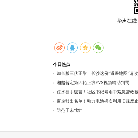
今日热点
加长版三伏正酣，长沙这份“避暑地图”请
九区县（市）清凉坐标
湘超暂定第四轮上线FVS视频辅助判罚
蹚水徒手破窗！社区书记暴雨中紧急营救
百企移出名单！动力电池梯次利用旧规废止
行业迎来强监管洗牌
防范于未“燃”