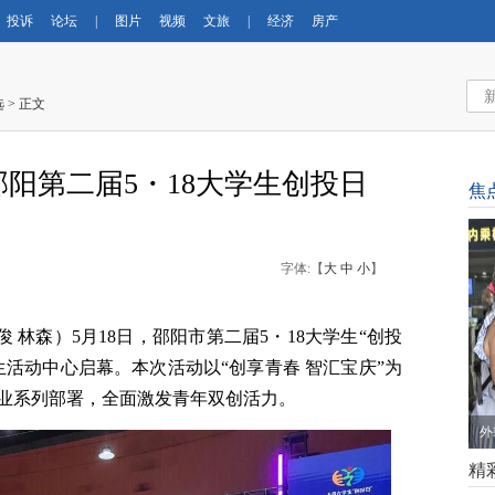
投诉
论坛
|
图片
视频
文旅
|
经济
房产
选
> 正文
邵阳第二届5・18大学生创投日
焦
字体:【
大
中
小
】
俊 林森）5月18日，邵阳市第二届5・18大学生“创投
活动中心启幕。本次活动以“创享青春 智汇宝庆”为
业系列部署，全面激发青年双创活力。
外
精