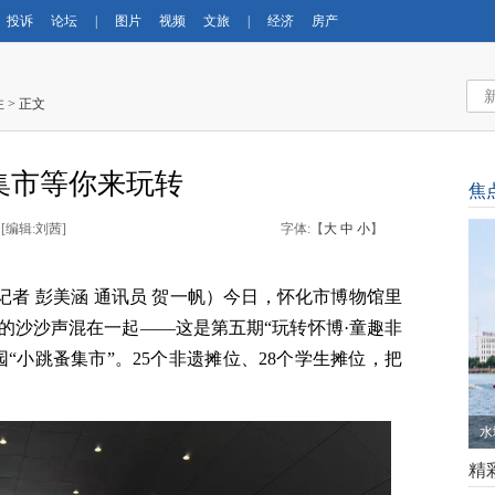
投诉
论坛
|
图片
视频
文旅
|
经济
房产
注
> 正文
集市等你来玩转
焦
 [
编辑:刘茜
]
字体:【
大
中
小
】
记者
彭美涵
通讯员
贺一帆）今日，
怀化市博物馆
里
的沙沙声混在一起
——这是第五期
“
玩转怀博
·童趣非
园
“
小跳蚤集市
”
。
25个非遗摊位、28个学生摊位，把
水
精