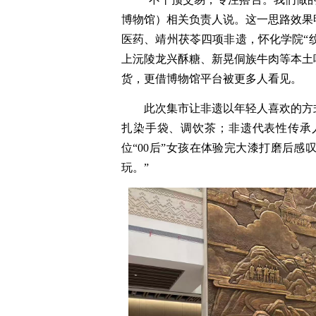
博物馆）相关负责人说。这一思路效果
医药、靖州茯苓
四项非遗
，
怀化学院
“
上
沅陵龙兴酥糖、新晃侗族牛肉等本土
货，更借博物馆平台被更多人看见。
此次集市让非遗以年轻人喜欢的方
扎染手袋、调饮茶；非遗代表性传承
位
“
00后
”
女孩在体验完大漆打磨后
感
玩。
”