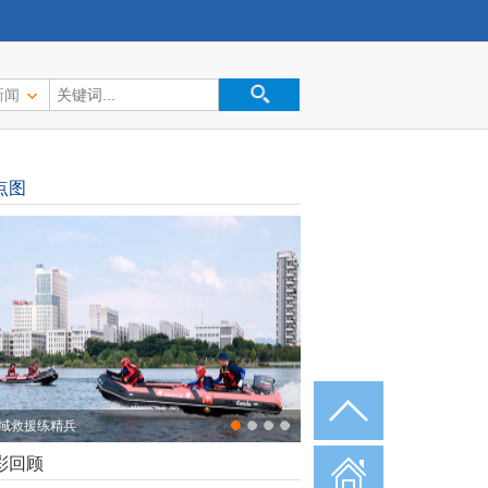
新闻
点图
域救援练精兵
彩回顾