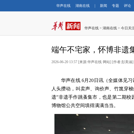
华声在线
湖南在线
|
新闻
专题
评论
华声在线
>
湖南在线
>
今日关
端午不宅家，怀博非遗
2026-06-20 13:57
[
来源:华声在线·网站
] [
作者:彭美涵
]
华声在线
6月20日
讯（全媒体见习
人头攒动，叫卖声、询价声、竹篾穿梭
遗
”
非遗手作跳蚤集市，也是第二期校
博物馆公共空间填得满满当当。