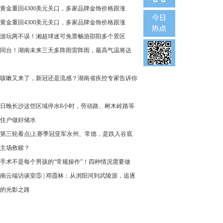
黄金重回4300美元关口，多家品牌金饰价格跟涨
黄金重回4300美元关口，多家品牌金饰价格跟涨
游玩两不误！湘超球迷可免票畅游邵阳多个景区
同台！湖南未来三天多阵雨雷阵雨，最高气温将达
咳嗽又来了，新冠还是流感？湖南省疾控专家告诉你
6日晚长沙这些区域停水8小时，劳动路、树木岭路等
住户做好储水
第三轮看点|上赛季冠亚军永州、常德，是跌入谷底
主场救赎？
手术不是每个男孩的“常规操作”！四种情况需要做
南云端访谈室⑤ | 邓霞林：从浏阳河到武陵源，追逐
的光影之路