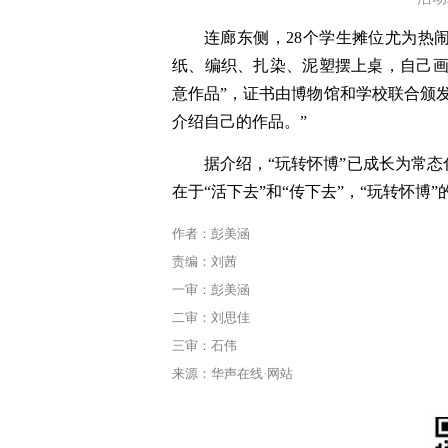
连廊东侧，
28个学生摊位尤为热
纸、编织、扎染、泥塑摆上桌，自己画
意作品”，
证书
由博物馆和学校联合颁
介绍自己的作品。
”
据介绍，“玩转怀博”已成长为常
在于“活下去”和“传下去”，“玩转怀博
作者：彭美涵
责编：刘茜
一审：彭美涵
二审：刘思佳
三审：石伟
来源：华声在线·网站