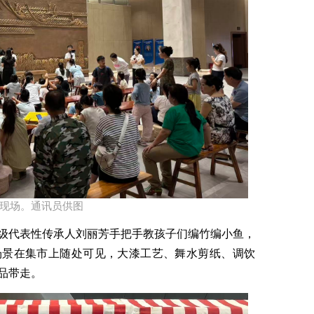
动现场。通讯员供图​
级
代表性
传承人刘丽芳手把手教孩子们编竹编小鱼，
场景在集市上随处可见
，
大漆工艺、舞水剪纸、调饮
品
带走。