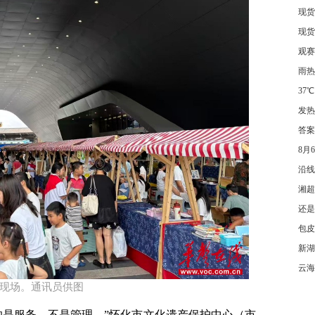
现货
现货
观赛
雨热
37℃
发热
答案
8月
沿线
湘超
还是
包皮
新湖
云海
动现场。通讯员供图
的是服务，不是管理。”怀化市文化遗产保护中心（市