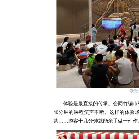
​活
体验是最直接的传承
。
会同竹编
市
40分钟的课程笑声不断。这样的体验
茶
……
游客十几分钟
就能
亲手做一件
作