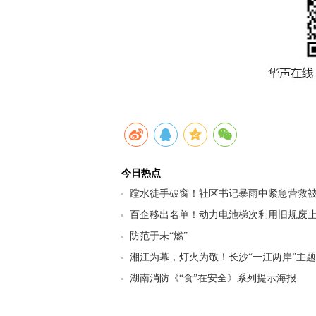
今日热点
蹚水徒手破窗！社区书记暴雨中紧急营救
百企移出名单！动力电池梯次利用旧规废止
行业迎来强监管洗牌
防范于未“燃”
湘江为幕，灯火为敬！长沙“一江两岸”主
为“时代楷模”王戟点亮
湖南消防《“食”在安全》系列提示海报