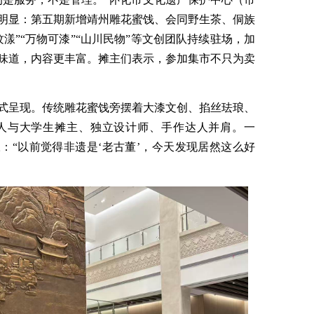
明显
：
第
五期新增靖州雕花蜜饯、会同野生茶、侗族
纹漾
”“
万物可漆
”“
山川民物
”
等文创团队持续驻场，
加
味道，内容更丰富。摊主们表示，参加集市不只为卖
式呈现。
传统雕花蜜饯旁摆着大漆文创、掐丝珐琅、
人
与
大学生摊主、独立设计师、手作达人
并肩
。一
叹
：
“
以前觉得非遗是
‘
老古董
’
，今天发现
居然
这么好