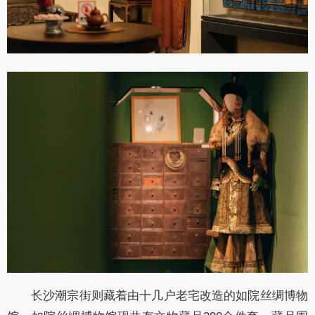
长沙潮宗街则藏着由十几户老宅改造的如院丝绸博物