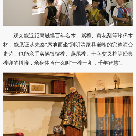
观众能近距离触摸百年名木、紫檀、黄花梨等珍稀木
材，能见证从先秦“席地而坐”到明清家具巅峰的完整演变
史诗，也能亲手实操银锭榫、燕尾榫、十字交叉榫等经典
榫卯的拼接，亲身体验什么叫“一榫一卯，千年智慧”。