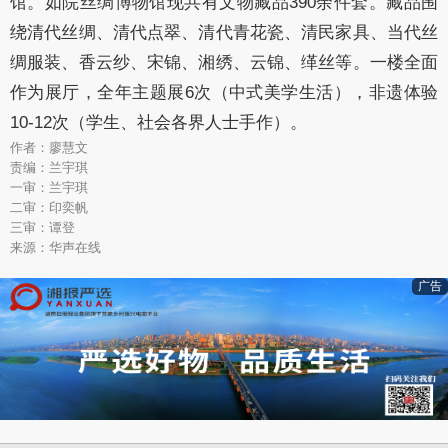
馆。如院丝绸博物馆现共有文物藏品390余件套。藏品围
绕清代丝绸、清代点翠、清代青花瓷、清民家具、当代丝
绸服装、香云纱、宋锦、湘绣、云锦、缂丝等。一楼全面
作为展厅，全年主题展6次（中式美学生活），非遗体验
10-12次（学生、社会各界人士手作）。
作者：廖慧文
责编：兰宇琪
一审：兰宇琪
二审：印奕帆
三审：谭登
来源：华声在线
广告