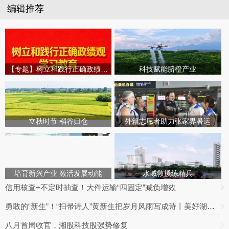
编辑推荐
【专题】树立和践行正确政绩观学习教育
科技赋能脐橙产业
立秋时节 稻谷归仓
外籍志愿者助力张家界暑运
培育新兴产业 激活发展动能
水域救援练精兵
信用核查+不定时抽查！大件运输“四固定”减负增效
勇敢的“新生”！“扫帚诗人”黄新生把岁月风雨写成诗丨美好湖南推荐官
八月首周收官，湘股科技股强势修复