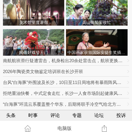
美术馆里度暑假
高山葡萄采收忙
民俗好戏登天门
中国画家获颁国际安徒生奖插画家奖
南航航班滑行疑遭雷击，机身检出20余处雷击点，航班更换飞机延误出行
2026年陶瓷类文物鉴定培训班在长沙开班
台风“白海豚”外围波及长沙，10日至11日局地将有暴雨阵风，最高达9级
拒绝重油快餐，中式定食走红，长沙一人食市场刮起健康风｜消费新观察
“白海豚”环流云系覆盖整个华东，后期将联手冷空气给北方制造极端降雨
头条
时事
评论
专题
论坛
投诉
电脑版