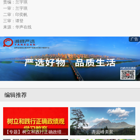
责编：兰宇琪
一审：兰宇琪
二审：印奕帆
三审：谭登
来源：华声在线
广告
编辑推荐
【专题】树立和践行正确政绩观学习教育
齐云峰美景