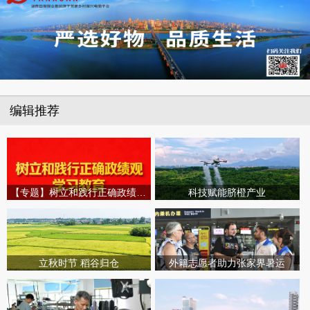
编辑推荐
【专题】树立和践行正确政绩观学习教育
科技赋能脐橙产业
立秋时节 稻谷归仓
外籍志愿者助力张家界暑运